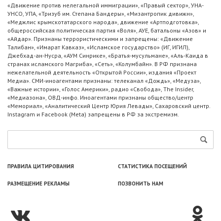
«Движение против нелегальной иммиграции», «Правый сектор», УНА-
УНСО, УПА, «Тризуб им. Степана Бандеры», «Мизантропик дивижн»,
«Меджлис крымскотатарского народа», движение «Артподготовка»,
общероссийская политическая партия «Воля», АУЕ, батальоны «Азов» и
«Айдар». Признаны террористическими и запрещены: «Движение
Талибан», «Имарат Кавказ», «Исламское государство» (ИГ, ИГИЛ),
Джебхад-ан-Нусра, «АУМ Синрике», «Братья-мусульмане», «Аль-Каида в
странах исламского Магриба», «Сеть», «Колумбайн». В РФ признана
нежелательной деятельность «Открытой России», издания «Проект
Медиа». СМИ-иноагентами признаны: телеканал «Дождь», «Медуза»,
«Важные истории», «Голос Америки», радио «Свобода», The Insider,
«Медиазона», ОВД-инфо. Иноагентами признаны общество/центр
«Мемориал», «Аналитический Центр Юрия Левады», Сахаровский центр.
Instagram и Facebook (Metа) запрещены в РФ за экстремизм.
ПРАВИЛА ЦИТИРОВАНИЯ
СТАТИСТИКА ПОСЕЩЕНИЙ
РАЗМЕЩЕНИЕ РЕКЛАМЫ
ПОЗВОНИТЬ НАМ