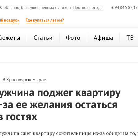
°C
облачно, без существенных осадков
Прогноз погоды
€
94,84
$
82,1
й воздух»
Где купаться летом?
Сюжеты
Статьи
Фото
Афиша
ТВ
,
В Красноярском крае
мужчина поджег квартиру
-за ее желания остаться
 гостях
ужчина сжег квартиру сожительницы из-за обиды на то, 