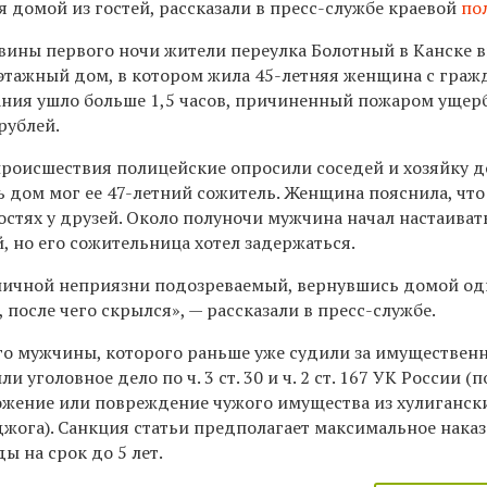
я домой из гостей, рассказали в пресс-службе краевой
по
овины первого ночи жители переулка Болотный в Канске 
этажный дом, в котором жила 45-летняя женщина с гра
ания ушло больше 1,5 часов, причиненный пожаром ущер
рублей.
роисшествия полицейские опросили соседей и хозяйку д
 дом мог ее 47-летний сожитель. Женщина пояснила, что
остях у друзей. Около полуночи мужчина начал настаиват
 но его сожительница хотел задержаться.
личной неприязни подозреваемый, вернувшись домой од
 после чего скрылся», — рассказали в пресс-службе.
го мужчины, которого раньше уже судили за имуществен
и уголовное дело по ч. 3 ст. 30 и ч. 2 ст. 167 УК России 
жение или повреждение чужого имущества из хулиганск
жога). Санкция статьи предполагает максимальное нака
ы на срок до 5 лет.