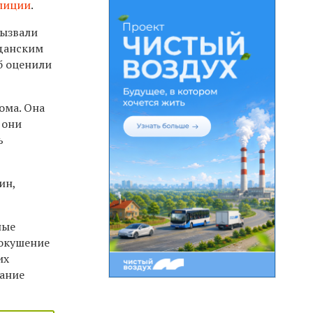
лиции
.
вызвали
жданским
б оценили
ома. Она
 они
ь
ин,
ные
(покушение
их
зание