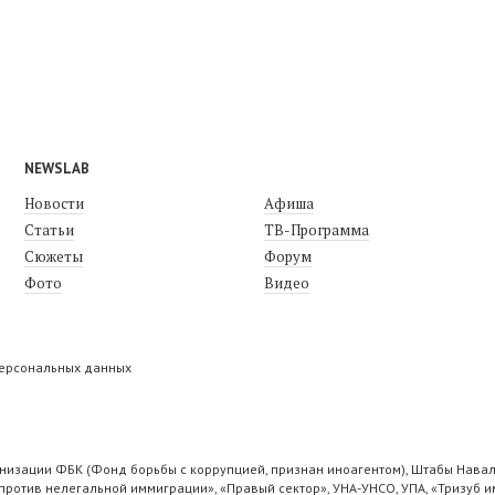
NEWSLAB
Новости
Афиша
Статьи
ТВ-Программа
Сюжеты
Форум
Фото
Видео
персональных данных
низации ФБК (Фонд борьбы с коррупцией, признан иноагентом), Штабы Навал
ротив нелегальной иммиграции», «Правый сектор», УНА-УНСО, УПА, «Тризуб и