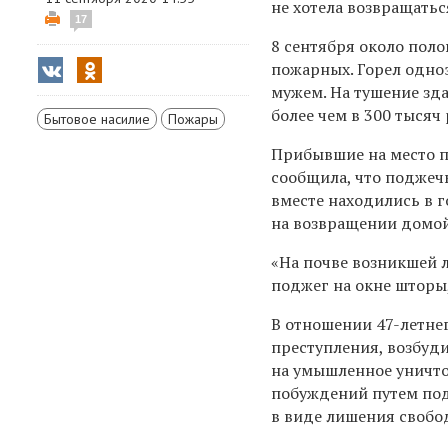
не хотела возвращатьс
17
8 сентября около пол
пожарных. Горел одно
мужем. На тушение зд
более чем в 300 тысяч 
Бытовое насилие
Пожары
Прибывшие на место п
сообщила, что поджечь
вместе находились в г
на возвращении домой,
«На почве возникшей 
поджег на окне шторы,
В отношении 47-летне
преступления, возбудил
на умышленное уничто
побуждений путем под
в виде лишения свобод