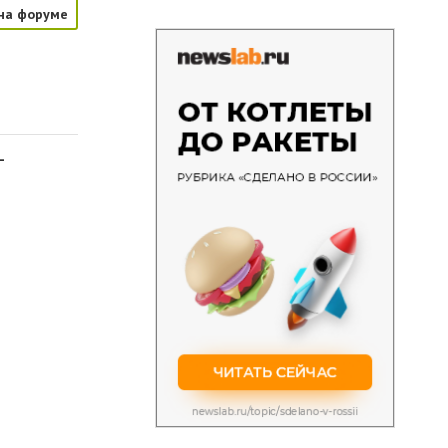
на форуме
-