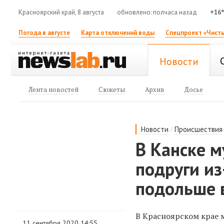
Красноярский край, 8 августа
обновлено: полчаса назад
+16
Погода в августе
Карта отключений воды
Спецпроект «Чисты
Новости
Лента новостей
Сюжеты
Архив
Досье
/
Новости
Происшествия
В Канске 
подруги из
подольше в
В Красноярском крае м
11 сентября 2020 14:55