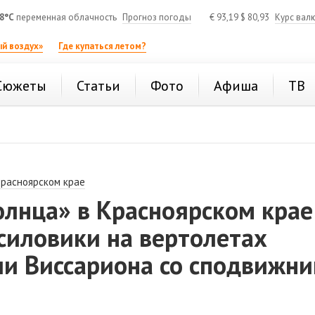
8°C
переменная облачность
Прогноз погоды
€
93,19
$
80,93
Курс вал
й воздух»
Где купаться летом?
Сюжеты
Статьи
Фото
Афиша
ТВ
Красноярском крае
олнца» в Красноярском крае
силовики на вертолетах
ли Виссариона со сподвижн