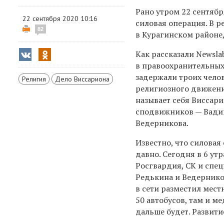
Рано утром 22 сентяб
22 сентября 2020 10:16
силовая операция. В
р
82
в Курагинском районе
Как рассказали Newsla
в правоохранительных
задержали троих челов
Религия
Дело Виссариона
религиозного движени
называет себя В
иссар
сподвижников — Вади
Ведерникова.
Известно, что силовая
давно. Сегодня в 6 ут
Росгвардия, СК и спец
Редькина и Ведерников
в сети разместил мест
50 автобусов, там и м
дальше будет. Развити