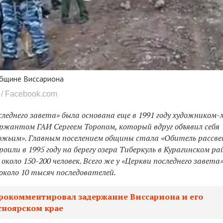
общине Виссариона
/ Facebook.com
леднего завета» была основана еще в 1991 году художником
ржантом ГАИ Сергеем Торопом, который вдруг объявил себя
ожьим». Главным поселением общины стала «Обитель рассве
роили в 1995 году на берегу озера Тиберкуль в Курагинском ра
оло 150-200 человек. Всего же у «Церкви последнего завета»
около 10 тысяч последователей.
рокомментировал задержание Виссариона и его
ноярском крае