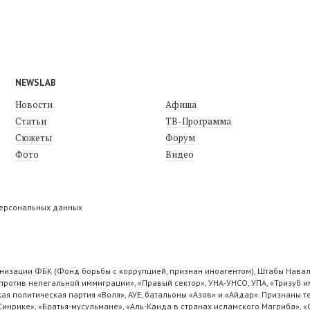
NEWSLAB
Новости
Афиша
Статьи
ТВ-Программа
Сюжеты
Форум
Фото
Видео
персональных данных
низации ФБК (Фонд борьбы с коррупцией, признан иноагентом), Штабы Навал
ротив нелегальной иммиграции», «Правый сектор», УНА-УНСО, УПА, «Тризуб и
ая политическая партия «Воля», АУЕ, батальоны «Азов» и «Айдар». Признаны
 Синрике», «Братья-мусульмане», «Аль-Каида в странах исламского Магриба», 