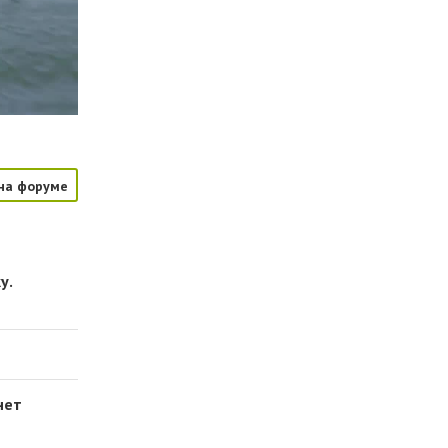
на форуме
у.
нет