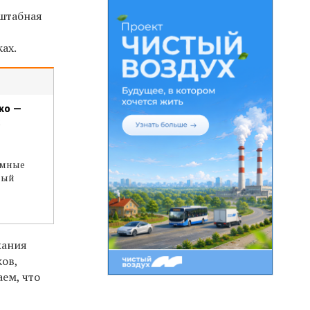
сштабная
ах.
ко —
емные
ный
жания
ков,
аем, что