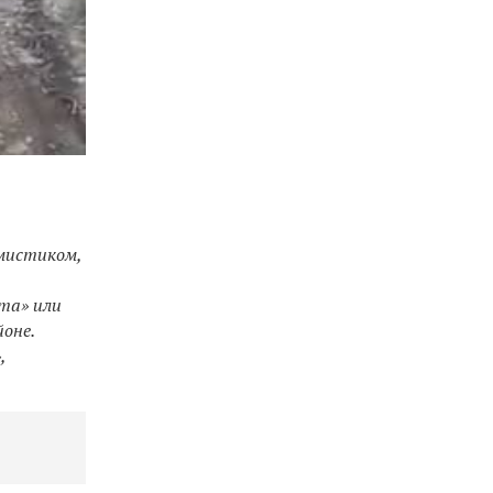
-мистиком,
та» или
йоне.
,