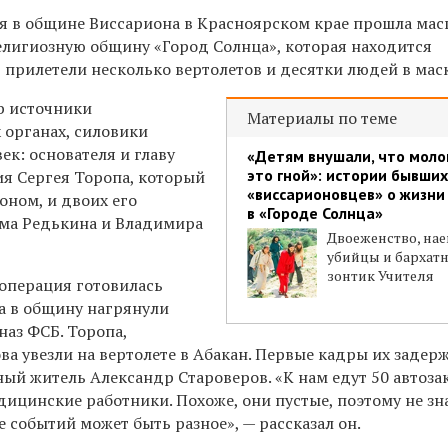
ря в общине Виссариона в Красноярском крае прошла ма
елигиозную общину «Город Солнца», которая находится
,
прилетели несколько вертолетов и десятки людей в маск
b источники
Материалы по теме
 органах, силовики
ек: основателя и главу
«Детям внушали, что моло
это гной»: истории бывших
я Сергея Торопа, который
«виссарионовцев» о жизни
ионом,
и двоих его
в «Городе Солнца»
ма Редькина и Владимира
Двоеженство, на
убийцы и бархат
зонтик Учителя
 операция готовилась
ра в общину нагрянули
наз ФСБ. Торопа,
а увезли на вертолете в Абакан. Первые кадры их задер
ный житель Александр Староверов. «К нам едут 50 автоза
едицинские работники. Похоже, они пустые, поэтому не зн
е событий может быть разное», — рассказал он.