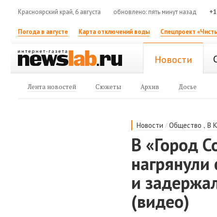
Красноярский край, 6 августа
обновлено: пять минут назад
+1
Погода в августе
Карта отключений воды
Спецпроект «Чисты
Новости
Лента новостей
Сюжеты
Архив
Досье
/
,
Новости
Общество
В 
В «Город С
нагрянули 
и задержа
(видео)