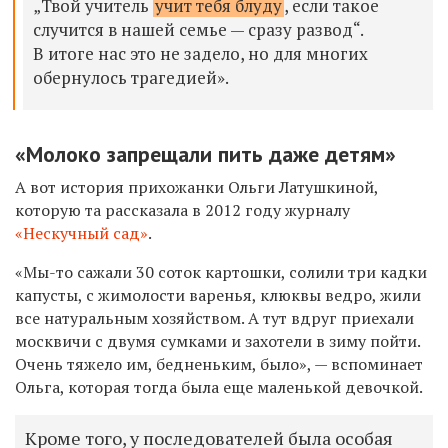
„Твой учитель
учит тебя блуду
, если такое
случится в нашей семье — сразу развод“.
В итоге нас это не задело, но для многих
обернулось трагедией».
«Молоко запрещали пить даже детям»
А вот история прихожанки Ольги Латушкиной,
которую та рассказала в 2012 году журналу
«Нескучный сад»
.
«Мы-то сажали 30 соток картошки, солили три кадки
капусты, с жимолости варенья, клюквы ведро, жили
все натуральным хозяйством. А тут вдруг приехали
москвичи с двумя сумками и захотели в зиму пойти.
Очень тяжело им, бедненьким, было», — вспоминает
Ольга, которая тогда была еще маленькой девочкой.
Кроме того, у последователей была особая