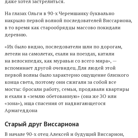
даже хотел застрелиться.
На глазах Ольги в 90-х Черемшанку буквально
накрыло первой волной последователей Виссариона,
в то время как старообрядцы массово покидали
деревню.
«Их было видно, последователи шли по дорогам,
летели на самолетах, ехали на поездах, катили
на велосипедах, как муравьи со всего мира», —
вспоминает другой очевидец. Для людей этой
первой волны было характерно ощущение близкого
конца света, поэтому они сжигали за собой все
мосты: бросали работу, семьи, продавали квартиры
и ехали в «землю обетованную» (она же ЗО или
«зона»), ища спасения от надвигающегося
Армагеддона
Старый друг Виссариона
В начале 90-х отец Алексей и будущий Виссарион,