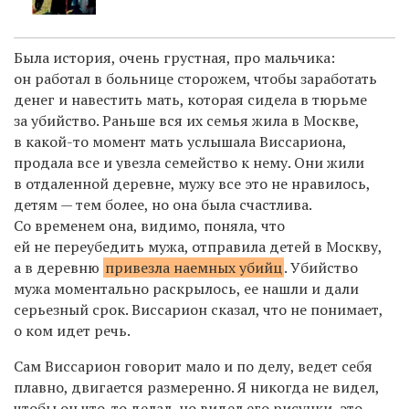
Была история, очень грустная, про мальчика:
он работал в больнице сторожем, чтобы заработать
денег и навестить мать, которая сидела в тюрьме
за убийство. Раньше вся их семья жила в Москве,
в какой-то момент мать услышала Виссариона,
продала все и увезла семейство к нему. Они жили
в отдаленной деревне, мужу все это не нравилось,
детям — тем более, но она была счастлива.
Со временем она, видимо, поняла, что
ей не переубедить мужа, отправила детей в Москву,
а в деревню
привезла наемных убийц
. Убийство
мужа моментально раскрылось, ее нашли и дали
серьезный срок. Виссарион сказал, что не понимает,
о ком идет речь.
Сам Виссарион говорит мало и по делу, ведет себя
плавно, двигается размеренно. Я никогда не видел,
чтобы он что-то делал, но видел его рисунки, это