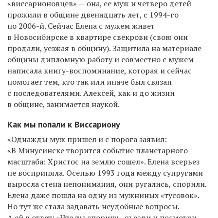
«виссарионовцев» — она, ее муж и четверо детей
прожили в общине двенадцать лет, с 1994-го
по 2006-й. Сейчас Елена с мужем живет
в Новосибирске в квартире свекрови (свою они
продали, уезжая в общину). Защитила на материале
общины дипломную работу и совместно с мужем
написала книгу-воспоминание, которая и сейчас
помогает тем, кто так или иначе был связан
с последователями. Алексей, как и до жизни
в общине, занимается наукой.
Как мы попали к Виссариону
«Однажды муж пришел и с порога заявил:
«В Минусинске творится событие планетарного
масштаба: Христос на землю сошел». Елена всерьез
не восприняла. Осенью 1993 года между супругами
выросла стена непонимания, они ругались, спорили.
Елена даже пошла на одну из мужниных «тусовок».
Но тут же стала задавать неудобные вопросы.
А ей в ответ: «Что ты споришь, съезди и посмотри