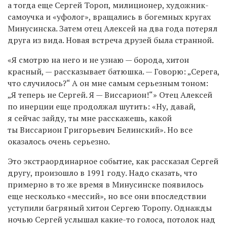
а тогда еще Сергей Тороп, милиционер, художник-
самоучка и «уфолог», вращались в богемных кругах
Минусинска. Затем отец Алексей на два года потерял
друга из вида. Новая встреча друзей была странной.
«Я смотрю на него и не узнаю — борода, хитон
красный, — рассказывает батюшка. — Говорю: „Серега,
что случилось?“ А он мне самым серьезным тоном:
„Я теперь не Сергей. Я — Виссарион!“» Отец Алексей
по инерции еще продолжал шутить: «Ну, давай,
я сейчас зайду, ты мне расскажешь, какой
ты Виссарион Григорьевич Белинский». Но все
оказалось очень серьезно.
Это экстраординарное событие, как рассказал Сергей
другу, произошло в 1991 году. Надо сказать, что
примерно в то же время в Минусинске появилось
еще несколько «мессий», но все они впоследствии
уступили багряный хитон Сергею Торопу. Однажды
ночью Сергей услышал какие-то голоса, потолок над