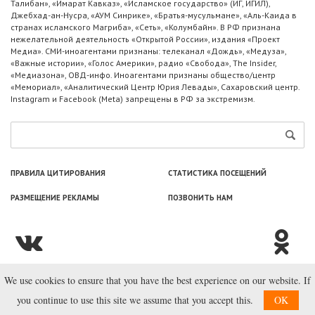
Талибан», «Имарат Кавказ», «Исламское государство» (ИГ, ИГИЛ),
Джебхад-ан-Нусра, «АУМ Синрике», «Братья-мусульмане», «Аль-Каида в
странах исламского Магриба», «Сеть», «Колумбайн». В РФ признана
нежелательной деятельность «Открытой России», издания «Проект
Медиа». СМИ-иноагентами признаны: телеканал «Дождь», «Медуза»,
«Важные истории», «Голос Америки», радио «Свобода», The Insider,
«Медиазона», ОВД-инфо. Иноагентами признаны общество/центр
«Мемориал», «Аналитический Центр Юрия Левады», Сахаровский центр.
Instagram и Facebook (Metа) запрещены в РФ за экстремизм.
ПРАВИЛА ЦИТИРОВАНИЯ
СТАТИСТИКА ПОСЕЩЕНИЙ
РАЗМЕЩЕНИЕ РЕКЛАМЫ
ПОЗВОНИТЬ НАМ
We use cookies to ensure that you have the best experience on our website. If
© ООО «Лаборатория Новоcтей», 2003—2026.
you continue to use this site we assume that you accept this.
OK