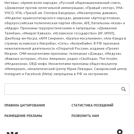
Иеговы», «Армия воли народа», «Русский общенациональный союз»,
«Движение против нелегальной иммиграции», «Правый сектор», УНА-
УНСО, УПА, «Тризуб им. Степана Бандеры», «Мизантропик дивижн»,
«Меджлис крымскотатарского народа», движение «Артподготовка»,
общероссийская политическая партия «Воля», АУЕ, батальоны «Азов» и
«Айдар». Признаны террористическими и запрещены: «Движение
Талибан», «Имарат Кавказ», «Исламское государство» (ИГ, ИГИЛ),
Джебхад-ан-Нусра, «АУМ Синрике», «Братья-мусульмане», «Аль-Каида в
странах исламского Магриба», «Сеть», «Колумбайн». В РФ признана
нежелательной деятельность «Открытой России», издания «Проект
Медиа». СМИ-иноагентами признаны: телеканал «Дождь», «Медуза»,
«Важные истории», «Голос Америки», радио «Свобода», The Insider,
«Медиазона», ОВД-инфо. Иноагентами признаны общество/центр
«Мемориал», «Аналитический Центр Юрия Левады», Сахаровский центр.
Instagram и Facebook (Metа) запрещены в РФ за экстремизм.
ПРАВИЛА ЦИТИРОВАНИЯ
СТАТИСТИКА ПОСЕЩЕНИЙ
РАЗМЕЩЕНИЕ РЕКЛАМЫ
ПОЗВОНИТЬ НАМ