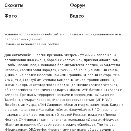
Сюжеты
Форум
Фото
Видео
Условия использования веб-сайта и политика конфиденциальности и
персональных данных
Политика использования cookies
Для читателей:
В России признаны экстремистскими и запрещены
организации ФБК (Фонд борьбы с коррупцией, признан иноагентом),
Штабы Навального, «Национал-большевистская партия», «Свидетели
Иеговы», «Армия воли народа», «Русский общенациональный союз»,
«Движение против нелегальной иммиграции», «Правый сектор», УНА-
УНСО, УПА, «Тризуб им. Степана Бандеры», «Мизантропик дивижн»,
«Меджлис крымскотатарского народа», движение «Артподготовка»,
общероссийская политическая партия «Воля», АУЕ, батальоны «Азов» и
«Айдар». Признаны террористическими и запрещены: «Движение
Талибан», «Имарат Кавказ», «Исламское государство» (ИГ, ИГИЛ),
Джебхад-ан-Нусра, «АУМ Синрике», «Братья-мусульмане», «Аль-Каида в
странах исламского Магриба», «Сеть», «Колумбайн». В РФ признана
нежелательной деятельность «Открытой России», издания «Проект
Медиа». СМИ-иноагентами признаны: телеканал «Дождь», «Медуза»,
«Важные истории», «Голос Америки», радио «Свобода», The Insider,
«Медиазона», ОВД-инфо. Иноагентами признаны общество/центр