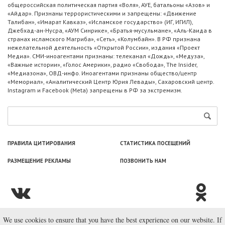
общероссийская политическая партия «Воля», АУЕ, батальоны «Азов» и
«Айдар». Признаны террористическими и запрещены: «Движение
Талибан», «Имарат Кавказ», «Исламское государство» (ИГ, ИГИЛ),
Джебхад-ан-Нусра, «АУМ Синрике», «Братья-мусульмане», «Аль-Каида в
странах исламского Магриба», «Сеть», «Колумбайн». В РФ признана
нежелательной деятельность «Открытой России», издания «Проект
Медиа». СМИ-иноагентами признаны: телеканал «Дождь», «Медуза»,
«Важные истории», «Голос Америки», радио «Свобода», The Insider,
«Медиазона», ОВД-инфо. Иноагентами признаны общество/центр
«Мемориал», «Аналитический Центр Юрия Левады», Сахаровский центр.
Instagram и Facebook (Metа) запрещены в РФ за экстремизм.
ПРАВИЛА ЦИТИРОВАНИЯ
СТАТИСТИКА ПОСЕЩЕНИЙ
РАЗМЕЩЕНИЕ РЕКЛАМЫ
ПОЗВОНИТЬ НАМ
We use cookies to ensure that you have the best experience on our website. If
© ООО «Лаборатория Новоcтей», 2003—2026.