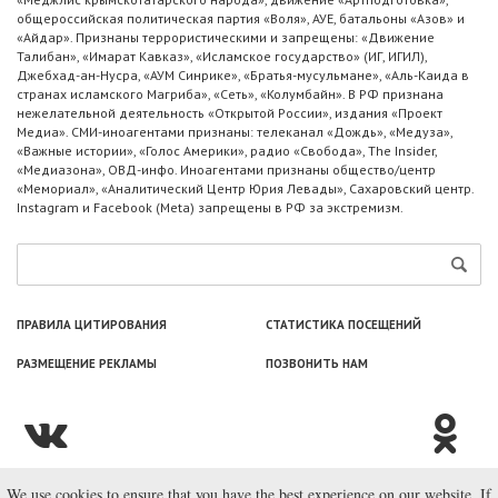
общероссийская политическая партия «Воля», АУЕ, батальоны «Азов» и
«Айдар». Признаны террористическими и запрещены: «Движение
Талибан», «Имарат Кавказ», «Исламское государство» (ИГ, ИГИЛ),
Джебхад-ан-Нусра, «АУМ Синрике», «Братья-мусульмане», «Аль-Каида в
странах исламского Магриба», «Сеть», «Колумбайн». В РФ признана
нежелательной деятельность «Открытой России», издания «Проект
Медиа». СМИ-иноагентами признаны: телеканал «Дождь», «Медуза»,
«Важные истории», «Голос Америки», радио «Свобода», The Insider,
«Медиазона», ОВД-инфо. Иноагентами признаны общество/центр
«Мемориал», «Аналитический Центр Юрия Левады», Сахаровский центр.
Instagram и Facebook (Metа) запрещены в РФ за экстремизм.
ПРАВИЛА ЦИТИРОВАНИЯ
СТАТИСТИКА ПОСЕЩЕНИЙ
РАЗМЕЩЕНИЕ РЕКЛАМЫ
ПОЗВОНИТЬ НАМ
We use cookies to ensure that you have the best experience on our website. If
© ООО «Лаборатория Новоcтей», 2003—2026.