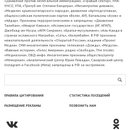
«Движение против нелегальной иммиграции», «Правый сектор», УНА-
УНСО, УПА, «Тризуб им. Степана Бандеры», «Мизантропик дивижн»,
«Меджлис крымскотатарского народа», движение «Артподготовка»,
общероссийская политическая партия «Воля», АУЕ, батальоны «Азов» и
«Айдар». Признаны террористическими и запрещены: «Движение
Талибан», «Имарат Кавказ», «Исламское государство» (ИГ, ИГИЛ),
Джебхад-ан-Нусра, «АУМ Синрике», «Братья-мусульмане», «Аль-Каида в
странах исламского Магриба», «Сеть», «Колумбайн». В РФ признана
нежелательной деятельность «Открытой России», издания «Проект
Медиа». СМИ-иноагентами признаны: телеканал «Дождь», «Медуза»,
«Важные истории», «Голос Америки», радио «Свобода», The Insider,
«Медиазона», ОВД-инфо. Иноагентами признаны общество/центр
«Мемориал», «Аналитический Центр Юрия Левады», Сахаровский центр.
Instagram и Facebook (Metа) запрещены в РФ за экстремизм.
ПРАВИЛА ЦИТИРОВАНИЯ
СТАТИСТИКА ПОСЕЩЕНИЙ
РАЗМЕЩЕНИЕ РЕКЛАМЫ
ПОЗВОНИТЬ НАМ