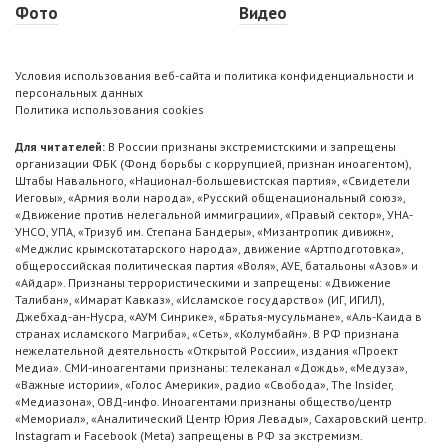
Фото
Видео
Условия использования веб-сайта и политика конфиденциальности и
персональных данных
Политика использования cookies
Для читателей:
В России признаны экстремистскими и запрещены
организации ФБК (Фонд борьбы с коррупцией, признан иноагентом),
Штабы Навального, «Национал-большевистская партия», «Свидетели
Иеговы», «Армия воли народа», «Русский общенациональный союз»,
«Движение против нелегальной иммиграции», «Правый сектор», УНА-
УНСО, УПА, «Тризуб им. Степана Бандеры», «Мизантропик дивижн»,
«Меджлис крымскотатарского народа», движение «Артподготовка»,
общероссийская политическая партия «Воля», АУЕ, батальоны «Азов» и
«Айдар». Признаны террористическими и запрещены: «Движение
Талибан», «Имарат Кавказ», «Исламское государство» (ИГ, ИГИЛ),
Джебхад-ан-Нусра, «АУМ Синрике», «Братья-мусульмане», «Аль-Каида в
странах исламского Магриба», «Сеть», «Колумбайн». В РФ признана
нежелательной деятельность «Открытой России», издания «Проект
Медиа». СМИ-иноагентами признаны: телеканал «Дождь», «Медуза»,
«Важные истории», «Голос Америки», радио «Свобода», The Insider,
«Медиазона», ОВД-инфо. Иноагентами признаны общество/центр
«Мемориал», «Аналитический Центр Юрия Левады», Сахаровский центр.
Instagram и Facebook (Metа) запрещены в РФ за экстремизм.