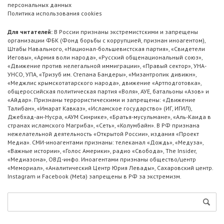
персональных данных
Политика использования cookies
Для читателей:
В России признаны экстремистскими и запрещены
организации ФБК (Фонд борьбы с коррупцией, признан иноагентом),
Штабы Навального, «Национал-большевистская партия», «Свидетели
Иеговы», «Армия воли народа», «Русский общенациональный союз»,
«Движение против нелегальной иммиграции», «Правый сектор», УНА-
УНСО, УПА, «Тризуб им. Степана Бандеры», «Мизантропик дивижн»,
«Меджлис крымскотатарского народа», движение «Артподготовка»,
общероссийская политическая партия «Воля», АУЕ, батальоны «Азов» и
«Айдар». Признаны террористическими и запрещены: «Движение
Талибан», «Имарат Кавказ», «Исламское государство» (ИГ, ИГИЛ),
Джебхад-ан-Нусра, «АУМ Синрике», «Братья-мусульмане», «Аль-Каида в
странах исламского Магриба», «Сеть», «Колумбайн». В РФ признана
нежелательной деятельность «Открытой России», издания «Проект
Медиа». СМИ-иноагентами признаны: телеканал «Дождь», «Медуза»,
«Важные истории», «Голос Америки», радио «Свобода», The Insider,
«Медиазона», ОВД-инфо. Иноагентами признаны общество/центр
«Мемориал», «Аналитический Центр Юрия Левады», Сахаровский центр.
Instagram и Facebook (Metа) запрещены в РФ за экстремизм.