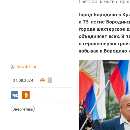
Светлая память о про
Город Бородино в Кр
и 75-летие Бородинс
города шахтерское де
объединяет всех. В т
о героях-первостроит
побывал в Бородино и
Newslab.ru
26.08.2024
1
Энергетика