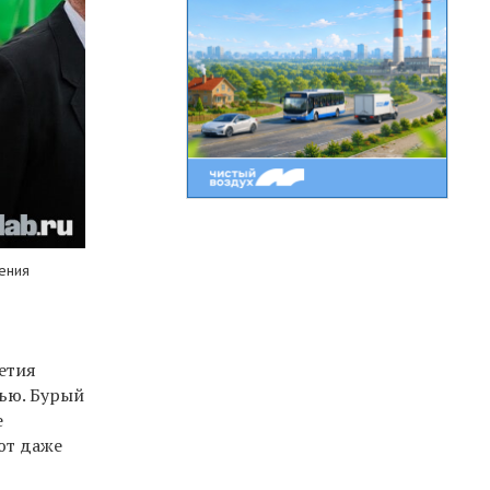
ения
етия
тью. Бурый
е
ют даже