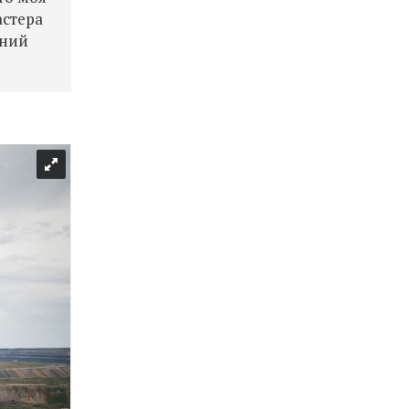
астера
ений