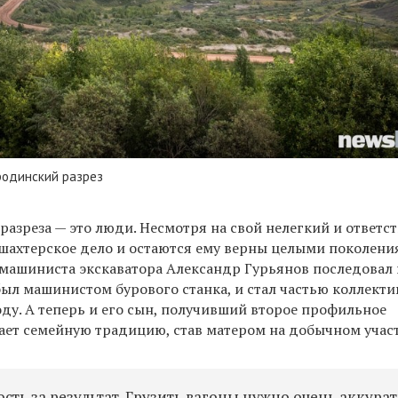
родинский разрез
разреза — это люди. Несмотря на свой нелегкий и ответс
 шахтерское дело и остаются ему верны целыми поколени
машиниста экскаватора Александр Гурьянов последовал
был машинистом бурового станка, и стал частью коллекти
ду. А теперь и его сын, получивший второе профильное
ает семейную традицию, став матером на добычном участ
ть за результат. Грузить вагоны нужно очень аккурат