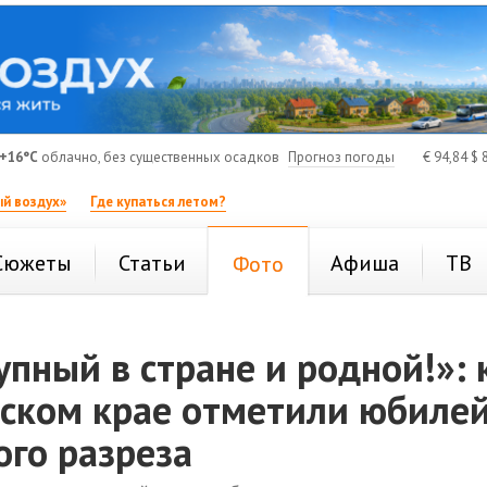
+16°C
облачно, без существенных осадков
Прогноз погоды
€
94,84
$
8
й воздух»
Где купаться летом?
Сюжеты
Статьи
Афиша
ТВ
Фото
пный в стране и родной!»: 
рском крае отметили юбиле
ого разреза