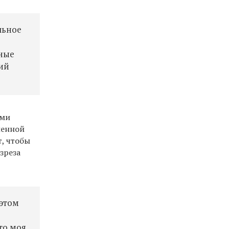
льное
рные
щий
ими
ленной
т, чтобы
зреза
 этом
то моя