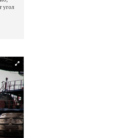
т угол