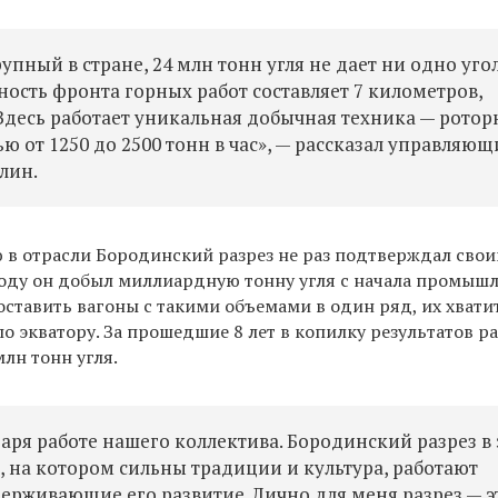
пный в стране, 24 млн тонн угля не дает ни одно уго
ость фронта горных работ составляет 7 километров,
 Здесь работает уникальная добычная техника — рото
 от 1250 до 2500 тонн в час», — рассказал управляю
лин.
 отрасли Бородинский разрез не раз подтверждал сво
 году он добыл миллиардную тонну угля с начала промыш
оставить вагоны с такими объемами в один ряд, их хвати
по экватору. За прошедшие 8 лет в копилку результатов ра
лн тонн угля.
аря работе нашего коллектива. Бородинский разрез в
 на котором сильны традиции и культура, работают
рживающие его развитие. Лично для меня разрез — э