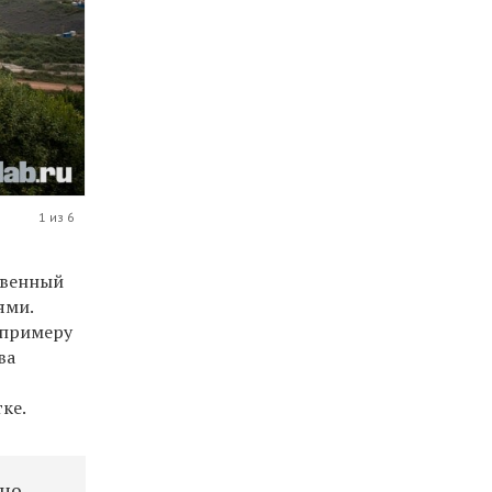
1 из 6
твенный
ями.
 примеру
ва
ке.
но,