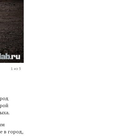
1 из 3
ород
брой
ыха.
им
е в город,