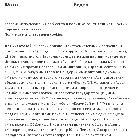
Фото
Видео
Условия использования веб-сайта и политика конфиденциальности и
персональных данных
Политика использования cookies
Для читателей:
В России признаны экстремистскими и запрещены
организации ФБК (Фонд борьбы с коррупцией, признан иноагентом),
Штабы Навального, «Национал-большевистская партия», «Свидетели
Иеговы», «Армия воли народа», «Русский общенациональный союз»,
«Движение против нелегальной иммиграции», «Правый сектор», УНА-
УНСО, УПА, «Тризуб им. Степана Бандеры», «Мизантропик дивижн»,
«Меджлис крымскотатарского народа», движение «Артподготовка»,
общероссийская политическая партия «Воля», АУЕ, батальоны «Азов» и
«Айдар». Признаны террористическими и запрещены: «Движение
Талибан», «Имарат Кавказ», «Исламское государство» (ИГ, ИГИЛ),
Джебхад-ан-Нусра, «АУМ Синрике», «Братья-мусульмане», «Аль-Каида в
странах исламского Магриба», «Сеть», «Колумбайн». В РФ признана
нежелательной деятельность «Открытой России», издания «Проект
Медиа». СМИ-иноагентами признаны: телеканал «Дождь», «Медуза»,
«Важные истории», «Голос Америки», радио «Свобода», The Insider,
«Медиазона», ОВД-инфо. Иноагентами признаны общество/центр
«Мемориал», «Аналитический Центр Юрия Левады», Сахаровский центр.
Instagram и Facebook (Metа) запрещены в РФ за экстремизм.