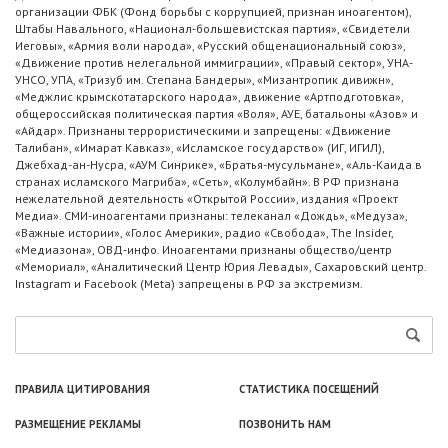
организации ФБК (Фонд борьбы с коррупцией, признан иноагентом),
Штабы Навального, «Национал-большевистская партия», «Свидетели
Иеговы», «Армия воли народа», «Русский общенациональный союз»,
«Движение против нелегальной иммиграции», «Правый сектор», УНА-
УНСО, УПА, «Тризуб им. Степана Бандеры», «Мизантропик дивижн»,
«Меджлис крымскотатарского народа», движение «Артподготовка»,
общероссийская политическая партия «Воля», АУЕ, батальоны «Азов» и
«Айдар». Признаны террористическими и запрещены: «Движение
Талибан», «Имарат Кавказ», «Исламское государство» (ИГ, ИГИЛ),
Джебхад-ан-Нусра, «АУМ Синрике», «Братья-мусульмане», «Аль-Каида в
странах исламского Магриба», «Сеть», «Колумбайн». В РФ признана
нежелательной деятельность «Открытой России», издания «Проект
Медиа». СМИ-иноагентами признаны: телеканал «Дождь», «Медуза»,
«Важные истории», «Голос Америки», радио «Свобода», The Insider,
«Медиазона», ОВД-инфо. Иноагентами признаны общество/центр
«Мемориал», «Аналитический Центр Юрия Левады», Сахаровский центр.
Instagram и Facebook (Metа) запрещены в РФ за экстремизм.
ПРАВИЛА ЦИТИРОВАНИЯ
СТАТИСТИКА ПОСЕЩЕНИЙ
РАЗМЕЩЕНИЕ РЕКЛАМЫ
ПОЗВОНИТЬ НАМ