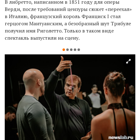
В либретто, написанном в 1851 году для оперы
Верди, после требований цензуры сюжет «переехал»
в Италию, французский король Франциск I стал
герцогом Мантуанским, а безобразный шут Трибуле
получил имя Риголетто. Только в таком виде
спектакль выпустили на сцену.