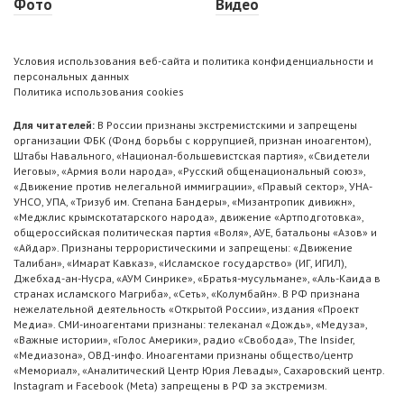
Фото
Видео
Условия использования веб-сайта и политика конфиденциальности и
персональных данных
Политика использования cookies
Для читателей:
В России признаны экстремистскими и запрещены
организации ФБК (Фонд борьбы с коррупцией, признан иноагентом),
Штабы Навального, «Национал-большевистская партия», «Свидетели
Иеговы», «Армия воли народа», «Русский общенациональный союз»,
«Движение против нелегальной иммиграции», «Правый сектор», УНА-
УНСО, УПА, «Тризуб им. Степана Бандеры», «Мизантропик дивижн»,
«Меджлис крымскотатарского народа», движение «Артподготовка»,
общероссийская политическая партия «Воля», АУЕ, батальоны «Азов» и
«Айдар». Признаны террористическими и запрещены: «Движение
Талибан», «Имарат Кавказ», «Исламское государство» (ИГ, ИГИЛ),
Джебхад-ан-Нусра, «АУМ Синрике», «Братья-мусульмане», «Аль-Каида в
странах исламского Магриба», «Сеть», «Колумбайн». В РФ признана
нежелательной деятельность «Открытой России», издания «Проект
Медиа». СМИ-иноагентами признаны: телеканал «Дождь», «Медуза»,
«Важные истории», «Голос Америки», радио «Свобода», The Insider,
«Медиазона», ОВД-инфо. Иноагентами признаны общество/центр
«Мемориал», «Аналитический Центр Юрия Левады», Сахаровский центр.
Instagram и Facebook (Metа) запрещены в РФ за экстремизм.