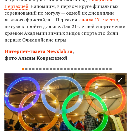
Пертахией
.
Напомним, в первом круге финальных
соревнований по могулу — одной их дисциплин
лыжного фристайла — Пертахия
заняла
17-е
место
,
не сумев пройти дальше. Для
21-летней
спортсменки
краевой Академии зимних видов спорта это были
первые Олимпийские игры.
Интернет-газета Newslab.ru
,
фото Алины Ковригиной