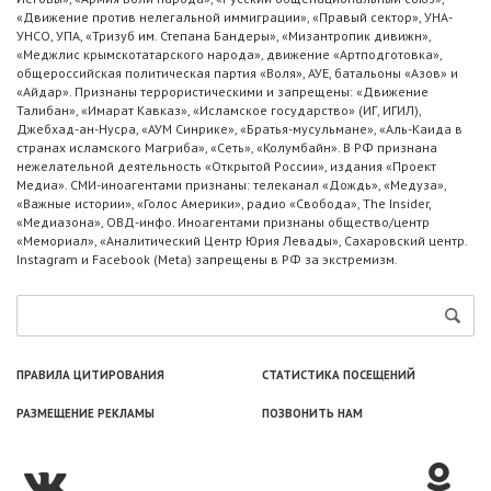
«Движение против нелегальной иммиграции», «Правый сектор», УНА-
УНСО, УПА, «Тризуб им. Степана Бандеры», «Мизантропик дивижн»,
«Меджлис крымскотатарского народа», движение «Артподготовка»,
общероссийская политическая партия «Воля», АУЕ, батальоны «Азов» и
«Айдар». Признаны террористическими и запрещены: «Движение
Талибан», «Имарат Кавказ», «Исламское государство» (ИГ, ИГИЛ),
Джебхад-ан-Нусра, «АУМ Синрике», «Братья-мусульмане», «Аль-Каида в
странах исламского Магриба», «Сеть», «Колумбайн». В РФ признана
нежелательной деятельность «Открытой России», издания «Проект
Медиа». СМИ-иноагентами признаны: телеканал «Дождь», «Медуза»,
«Важные истории», «Голос Америки», радио «Свобода», The Insider,
«Медиазона», ОВД-инфо. Иноагентами признаны общество/центр
«Мемориал», «Аналитический Центр Юрия Левады», Сахаровский центр.
Instagram и Facebook (Metа) запрещены в РФ за экстремизм.
ПРАВИЛА ЦИТИРОВАНИЯ
СТАТИСТИКА ПОСЕЩЕНИЙ
РАЗМЕЩЕНИЕ РЕКЛАМЫ
ПОЗВОНИТЬ НАМ