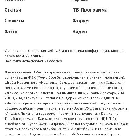
Статьи
ТВ-Программа
Сюжеты
Форум
Фото
Видео
Условия использования веб-сайта и политика конфиденциальности и
персональных данных
Политика использования cookies
Для читателей:
В России признаны экстремистскими и запрещены
организации ФБК (Фонд борьбы с коррупцией, признан иноагентом),
Штабы Навального, «Национал-большевистская партия», «Свидетели
Иеговы», «Армия воли народа», «Русский общенациональный союз»,
«Движение против нелегальной иммиграции», «Правый сектор», УНА-
УНСО, УПА, «Тризуб им. Степана Бандеры», «Мизантропик дивижн»,
«Меджлис крымскотатарского народа», движение «Артподготовка»,
общероссийская политическая партия «Воля», АУЕ, батальоны «Азов» и
«Айдар». Признаны террористическими и запрещены: «Движение
Талибан», «Имарат Кавказ», «Исламское государство» (ИГ, ИГИЛ),
Джебхад-ан-Нусра, «АУМ Синрике», «Братья-мусульмане», «Аль-Каида в
странах исламского Магриба», «Сеть», «Колумбайн». В РФ признана
нежелательной деятельность «Открытой России», издания «Проект