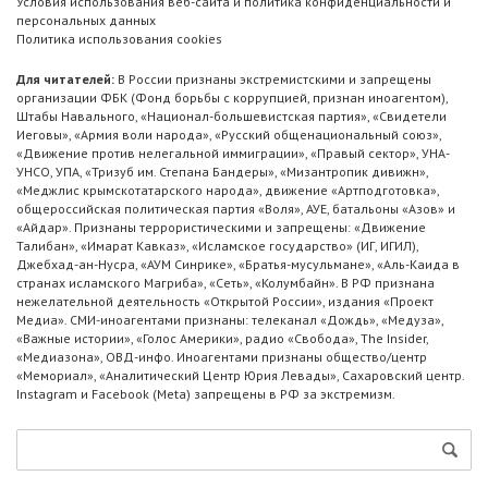
Условия использования веб-сайта и политика конфиденциальности и
персональных данных
Политика использования cookies
Для читателей:
В России признаны экстремистскими и запрещены
организации ФБК (Фонд борьбы с коррупцией, признан иноагентом),
Штабы Навального, «Национал-большевистская партия», «Свидетели
Иеговы», «Армия воли народа», «Русский общенациональный союз»,
«Движение против нелегальной иммиграции», «Правый сектор», УНА-
УНСО, УПА, «Тризуб им. Степана Бандеры», «Мизантропик дивижн»,
«Меджлис крымскотатарского народа», движение «Артподготовка»,
общероссийская политическая партия «Воля», АУЕ, батальоны «Азов» и
«Айдар». Признаны террористическими и запрещены: «Движение
Талибан», «Имарат Кавказ», «Исламское государство» (ИГ, ИГИЛ),
Джебхад-ан-Нусра, «АУМ Синрике», «Братья-мусульмане», «Аль-Каида в
странах исламского Магриба», «Сеть», «Колумбайн». В РФ признана
нежелательной деятельность «Открытой России», издания «Проект
Медиа». СМИ-иноагентами признаны: телеканал «Дождь», «Медуза»,
«Важные истории», «Голос Америки», радио «Свобода», The Insider,
«Медиазона», ОВД-инфо. Иноагентами признаны общество/центр
«Мемориал», «Аналитический Центр Юрия Левады», Сахаровский центр.
Instagram и Facebook (Metа) запрещены в РФ за экстремизм.