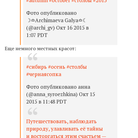
#autumn #october #столбы #2015
Фото опубликовано
☽≏Archimaeva Galya≏☾
(@archi_gv) Окт 16 2015 в
1:07 PDT
Еще немного местных красот:
#сибирь #осень #столбы
#чернаясопка
Фото опубликовано анна
(@anna_syroezhkina) Окт 15
2015 в 11:48 PDT
Путешествовать, наблюдать
природу, улавливать её тайны
и восторгаться этим счастьем —