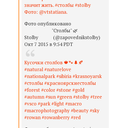
значит жить. #столбы #stolby
Фото: @vtstatiana.
Фото опубликовано
⠀⠀⠀⠀⠀⠀⠀⠀"Столбы" 🌿
Stolby⠀⠀⠀⠀ (@zapovednikstolby)
Окт 7 2015 в 9:54 PDT
Кусочки столбов 🍁🐾🌲🍂
#natural #naturelove
#nationalpark #sibiria #krasnoyarsk
#столбы #красноярскиестолбы
#forest #color #stone #gold
#autumn #sun #green #stolby #tree
#vsco #park #light #macro
#macrophotography #beauty #sky
#rowan #rowanberry #red