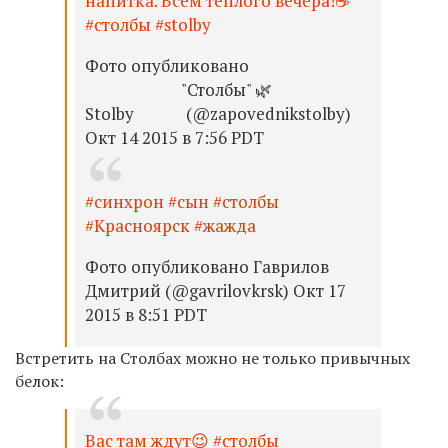
напитка. Всем тёплого вечера!☕
#столбы #stolby
Фото опубликовано
⠀⠀⠀⠀⠀⠀⠀⠀"Столбы" 🌿
Stolby⠀⠀⠀⠀ (@zapovednikstolby)
Окт 14 2015 в 7:56 PDT
#синхрон #сын #столбы
#Красноярск #жажда
Фото опубликовано Гаврилов
Дмитрий (@gavrilovkrsk) Окт 17
2015 в 8:51 PDT
Встретить на Столбах можно не только привычных
белок:
Вас там ждут😉 #столбы