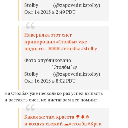
Stolby⠀⠀⠀⠀ (@zapovednikstolby)
Окт 14 2015 в 2:49 PDT
Наверняка этот снег
припорошил «Столбы» уже
надолго... ❄❄❄ #столбы #stolby
Фото опубликовано
⠀⠀⠀⠀⠀⠀⠀⠀"Столбы" 🌿
Stolby⠀⠀⠀⠀ (@zapovednikstolby)
Окт 16 2015 в 8:02 PDT
На Столбах уже несколько раз успел выпасть
и растаять снег, но инстаграм все помнит:
Какая же там красота 🌳🌲❄
и воздух свежий ☁#столбы#Крск