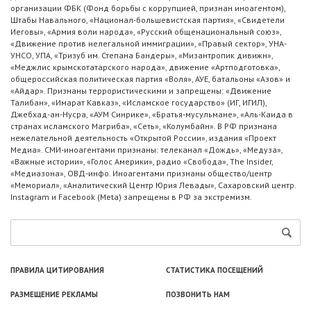
организации ФБК (Фонд борьбы с коррупцией, признан иноагентом),
Штабы Навального, «Национал-большевистская партия», «Свидетели
Иеговы», «Армия воли народа», «Русский общенациональный союз»,
«Движение против нелегальной иммиграции», «Правый сектор», УНА-
УНСО, УПА, «Тризуб им. Степана Бандеры», «Мизантропик дивижн»,
«Меджлис крымскотатарского народа», движение «Артподготовка»,
общероссийская политическая партия «Воля», АУЕ, батальоны «Азов» и
«Айдар». Признаны террористическими и запрещены: «Движение
Талибан», «Имарат Кавказ», «Исламское государство» (ИГ, ИГИЛ),
Джебхад-ан-Нусра, «АУМ Синрике», «Братья-мусульмане», «Аль-Каида в
странах исламского Магриба», «Сеть», «Колумбайн». В РФ признана
нежелательной деятельность «Открытой России», издания «Проект
Медиа». СМИ-иноагентами признаны: телеканал «Дождь», «Медуза»,
«Важные истории», «Голос Америки», радио «Свобода», The Insider,
«Медиазона», ОВД-инфо. Иноагентами признаны общество/центр
«Мемориал», «Аналитический Центр Юрия Левады», Сахаровский центр.
Instagram и Facebook (Metа) запрещены в РФ за экстремизм.
ПРАВИЛА ЦИТИРОВАНИЯ
СТАТИСТИКА ПОСЕЩЕНИЙ
РАЗМЕЩЕНИЕ РЕКЛАМЫ
ПОЗВОНИТЬ НАМ