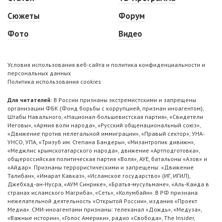
Сюжеты
Форум
Фото
Видео
Условия использования веб-сайта и политика конфиденциальности и
персональных данных
Политика использования cookies
Для читателей:
В России признаны экстремистскими и запрещены
организации ФБК (Фонд борьбы с коррупцией, признан иноагентом),
Штабы Навального, «Национал-большевистская партия», «Свидетели
Иеговы», «Армия воли народа», «Русский общенациональный союз»,
«Движение против нелегальной иммиграции», «Правый сектор», УНА-
УНСО, УПА, «Тризуб им. Степана Бандеры», «Мизантропик дивижн»,
«Меджлис крымскотатарского народа», движение «Артподготовка»,
общероссийская политическая партия «Воля», АУЕ, батальоны «Азов» и
«Айдар». Признаны террористическими и запрещены: «Движение
Талибан», «Имарат Кавказ», «Исламское государство» (ИГ, ИГИЛ),
Джебхад-ан-Нусра, «АУМ Синрике», «Братья-мусульмане», «Аль-Каида в
странах исламского Магриба», «Сеть», «Колумбайн». В РФ признана
нежелательной деятельность «Открытой России», издания «Проект
Медиа». СМИ-иноагентами признаны: телеканал «Дождь», «Медуза»,
«Важные истории», «Голос Америки», радио «Свобода», The Insider,