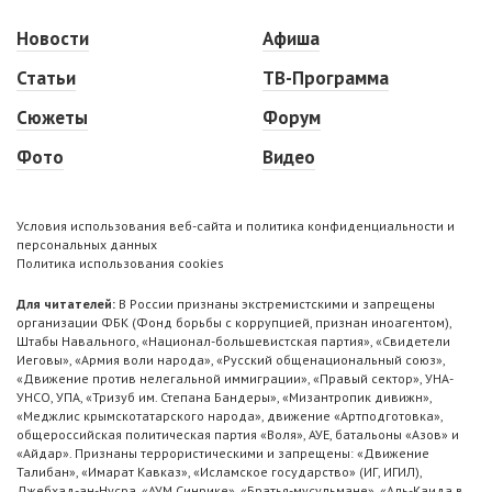
Новости
Афиша
Статьи
ТВ-Программа
Сюжеты
Форум
Фото
Видео
Условия использования веб-сайта и политика конфиденциальности и
персональных данных
Политика использования cookies
Для читателей:
В России признаны экстремистскими и запрещены
организации ФБК (Фонд борьбы с коррупцией, признан иноагентом),
Штабы Навального, «Национал-большевистская партия», «Свидетели
Иеговы», «Армия воли народа», «Русский общенациональный союз»,
«Движение против нелегальной иммиграции», «Правый сектор», УНА-
УНСО, УПА, «Тризуб им. Степана Бандеры», «Мизантропик дивижн»,
«Меджлис крымскотатарского народа», движение «Артподготовка»,
общероссийская политическая партия «Воля», АУЕ, батальоны «Азов» и
«Айдар». Признаны террористическими и запрещены: «Движение
Талибан», «Имарат Кавказ», «Исламское государство» (ИГ, ИГИЛ),
Джебхад-ан-Нусра, «АУМ Синрике», «Братья-мусульмане», «Аль-Каида в