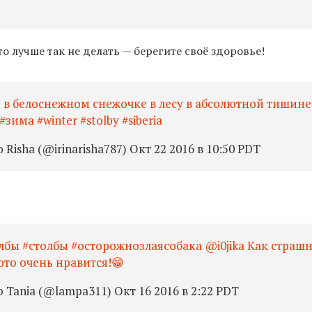
 лучше так не делать — берегите своё здоровье!
 в белоснежном снежочке в лесу в абсолютной тишине
#зима #winter #stolby #siberia
isha (@irinarisha787) Окт 22 2016 в 10:50 PDT
лбы #столбы #осторожнозлаясобака @i0jika Как страш
ото очень нравится!😁
Tania (@lampa311) Окт 16 2016 в 2:22 PDT