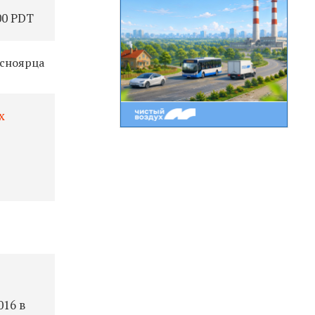
00 PDT
асноярца
х
016 в