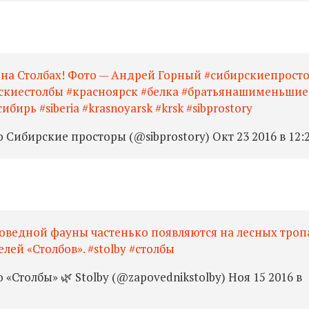
я на Столбах! Фото — Андрей Горный #сибирскиепрост
скиестолбы #красноярск #белка #братьянашименьшие
ирь #siberia #krasnoyarsk #krsk #sibprostory
Сибирские просторы (@sibprostory) Окт 23 2016 в 12:
оведной фауны частенько появляются на лесных троп
лей «Столбов». #stolby #столбы
«Столбы» 🌿 Stolby (@zapovednikstolby) Ноя 15 2016 в