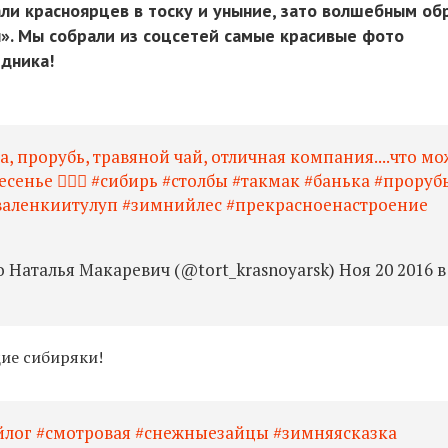
ли красноярцев в тоску и уныние, зато волшебным об
». Мы собрали из соцсетей самые красивые фото
едника!
ка, прорубь, травяной чай, отличная компания....что мо
есенье 👌🏻🙂 #сибирь #столбы #такмак #банька #проруб
валенкиитулуп #зимнийлес #прекрасноенастроение
Наталья Макаревич (@tort_krasnoyarsk) Ноя 20 2016 в
ие сибиряки!
йлог #смотровая #снежныезайцы #зимняясказка