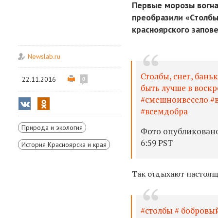
Первые морозы вогна
преобразили «Столбы
красноярского запов
Newslab.ru
Столбы, снег, бань
22.11.2016
0
быть лучше в воскр
#смешноивесело #
#всемдобра
Природа и экология
Фото опубликовано 
6:59 PST
История Красноярска и края
Так отдыхают настоящ
#столбы # бобровы