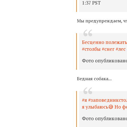
1:37 PST
Мы предупреждаем, что
Бесценно полежать
#столбы #снег #лес 
Фото опубликовано R
Бедная собака...
#я #заповедниксто
я улыбаюсь😅 Но ф
Фото опубликовано 