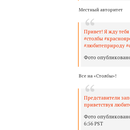
Местный авторитет
Привет! Я жду теб
#столбы #краснояр
#любитеприроду #сиб
Фото опубликовано 
Все на «Столбы»!
Представители зап
приветствуя любите
Фото опубликовано 
6:56 PST