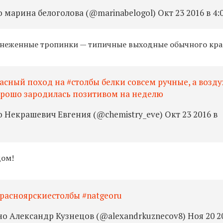
марина белоголова (@marinabelogol) Окт 23 2016 в 4:
аснеженные тропинки — типичные выходные обычного кр
асный поход на #столбы белки совсем ручные, а возду
орошо зародилась позитивом на неделю
 Некрашевич Евгения (@chemistry_eve) Окт 23 2016 в
дом!
красноярскиестолбы #natgeoru
о Александр Кузнецов (@alexandrkuznecov8) Ноя 20 2