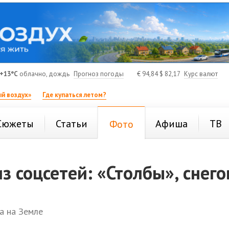
+13°C
облачно, дождь
Прогноз погоды
€
94,84
$
82,17
Курс валют
й воздух»
Где купаться летом?
Сюжеты
Статьи
Афиша
ТВ
Фото
з соцсетей: «Столбы», снег
а на Земле