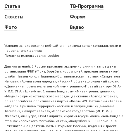
Статьи
ТВ-Программа
Сюжеты
Форум
Фото
Видео
Условия использования веб-сайта и политика конфиденциальности и
персональных данных
Политика использования cookies
Для читателей:
В России признаны экстремистскими и запрещены
организации ФБК (Фонд борьбы с коррупцией, признан иноагентом),
Штабы Навального, «Национал-большевистская партия», «Свидетели
Иеговы», «Армия воли народа», «Русский общенациональный союз»,
«Движение против нелегальной иммиграции», «Правый сектор», УНА-
УНСО, УПА, «Тризуб им. Степана Бандеры», «Мизантропик дивижн»,
«Меджлис крымскотатарского народа», движение «Артподготовка»,
общероссийская политическая партия «Воля», АУЕ, батальоны «Азов» и
«Айдар». Признаны террористическими и запрещены: «Движение
Талибан», «Имарат Кавказ», «Исламское государство» (ИГ, ИГИЛ),
Джебхад-ан-Нусра, «АУМ Синрике», «Братья-мусульмане», «Аль-Каида в
странах исламского Магриба», «Сеть», «Колумбайн». В РФ признана
нежелательной деятельность «Открытой России», издания «Проект
Медиа». СМИ-иноагентами признаны: телеканал «Дождь», «Медуза»,