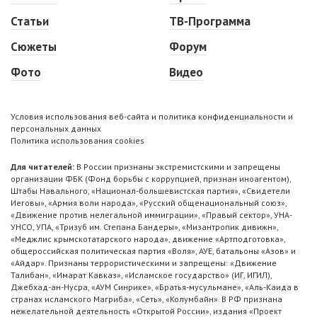
Статьи
ТВ-Программа
Сюжеты
Форум
Фото
Видео
Условия использования веб-сайта и политика конфиденциальности и
персональных данных
Политика использования cookies
Для читателей:
В России признаны экстремистскими и запрещены
организации ФБК (Фонд борьбы с коррупцией, признан иноагентом),
Штабы Навального, «Национал-большевистская партия», «Свидетели
Иеговы», «Армия воли народа», «Русский общенациональный союз»,
«Движение против нелегальной иммиграции», «Правый сектор», УНА-
УНСО, УПА, «Тризуб им. Степана Бандеры», «Мизантропик дивижн»,
«Меджлис крымскотатарского народа», движение «Артподготовка»,
общероссийская политическая партия «Воля», АУЕ, батальоны «Азов» и
«Айдар». Признаны террористическими и запрещены: «Движение
Талибан», «Имарат Кавказ», «Исламское государство» (ИГ, ИГИЛ),
Джебхад-ан-Нусра, «АУМ Синрике», «Братья-мусульмане», «Аль-Каида в
странах исламского Магриба», «Сеть», «Колумбайн». В РФ признана
нежелательной деятельность «Открытой России», издания «Проект