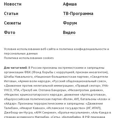
Новости
Афиша
Статьи
ТВ-Программа
Сюжеты
Форум
Фото
Видео
Условия использования веб-сайта и политика конфиденциальности и
персональных данных
Политика использования cookies
Для читателей:
В России признаны экстремистскими и запрещены
организации ФБК (Фонд борьбы с коррупцией, признан иноагентом),
Штабы Навального, «Национал-большевистская партия», «Свидетели
Иеговы», «Армия воли народа», «Русский общенациональный союз»,
«Движение против нелегальной иммиграции», «Правый сектор», УНА-
УНСО, УПА, «Тризуб им. Степана Бандеры», «Мизантропик дивижн»,
«Меджлис крымскотатарского народа», движение «Артподготовка»,
общероссийская политическая партия «Воля», АУЕ, батальоны «Азов» и
«Айдар». Признаны террористическими и запрещены: «Движение
Талибан», «Имарат Кавказ», «Исламское государство» (ИГ, ИГИЛ),
Джебхад-ан-Нусра, «АУМ Синрике», «Братья-мусульмане», «Аль-Каида в
странах исламского Магриба», «Сеть», «Колумбайн». В РФ признана