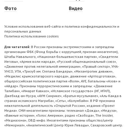
Фото
Видео
Условия использования веб-сайта и политика конфиденциальности и
персональных данных
Политика использования cookies
Для читателей:
В России признаны экстремистскими и запрещены
организации ФБК (Фонд борьбы с коррупцией, признан иноагентом),
Штабы Навального, «Национал-большевистская партия», «Свидетели
Иеговы», «Армия воли народа», «Русский общенациональный союз»,
«Движение против нелегальной иммиграции», «Правый сектор», УНА-
УНСО, УПА, «Тризуб им. Степана Бандеры», «Мизантропик дивижн»,
«Меджлис крымскотатарского народа», движение «Артподготовка»,
общероссийская политическая партия «Воля», АУЕ, батальоны «Азов» и
«Айдар». Признаны террористическими и запрещены: «Движение
Талибан», «Имарат Кавказ», «Исламское государство» (ИГ, ИГИЛ),
Джебхад-ан-Нусра, «АУМ Синрике», «Братья-мусульмане», «Аль-Каида в
странах исламского Магриба», «Сеть», «Колумбайн». В РФ признана
нежелательной деятельность «Открытой России», издания «Проект
Медиа». СМИ-иноагентами признаны: телеканал «Дождь», «Медуза»,
«Важные истории», «Голос Америки», радио «Свобода», The Insider,
«Медиазона», ОВД-инфо. Иноагентами признаны общество/центр
«Мемориал», «Аналитический Центр Юрия Левады», Сахаровский центр.