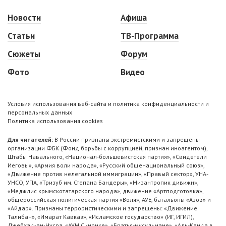
Новости
Афиша
Статьи
ТВ-Программа
Сюжеты
Форум
Фото
Видео
Условия использования веб-сайта и политика конфиденциальности и
персональных данных
Политика использования cookies
Для читателей:
В России признаны экстремистскими и запрещены
организации ФБК (Фонд борьбы с коррупцией, признан иноагентом),
Штабы Навального, «Национал-большевистская партия», «Свидетели
Иеговы», «Армия воли народа», «Русский общенациональный союз»,
«Движение против нелегальной иммиграции», «Правый сектор», УНА-
УНСО, УПА, «Тризуб им. Степана Бандеры», «Мизантропик дивижн»,
«Меджлис крымскотатарского народа», движение «Артподготовка»,
общероссийская политическая партия «Воля», АУЕ, батальоны «Азов» и
«Айдар». Признаны террористическими и запрещены: «Движение
Талибан», «Имарат Кавказ», «Исламское государство» (ИГ, ИГИЛ),
Джебхад-ан-Нусра, «АУМ Синрике», «Братья-мусульмане», «Аль-Каида в