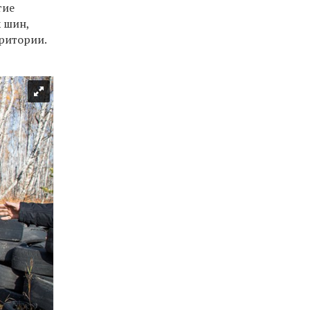
тие
 шин,
ритории.