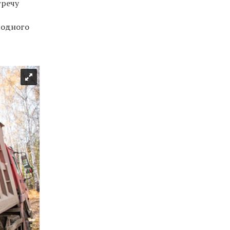
тречу
родного