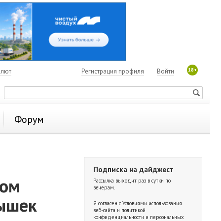
18+
алют
Регистрация профиля
Войти
Форум
Подписка на дайджест
ком
Рассылка выходит раз в сутки по
вечерам.
рышек
Я согласен с
Условиями использования
веб-сайта и политикой
конфиденциальности и персональных