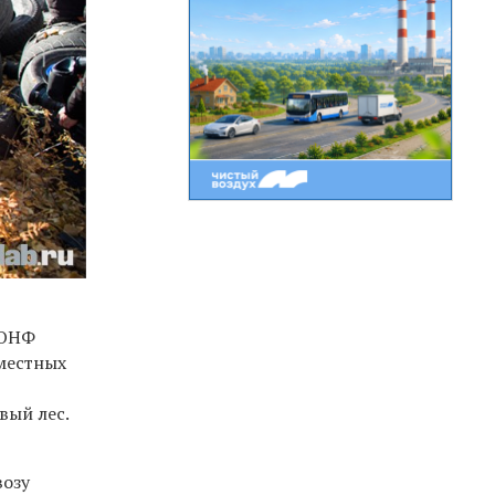
 ОНФ
 местных
вый лес.
возу