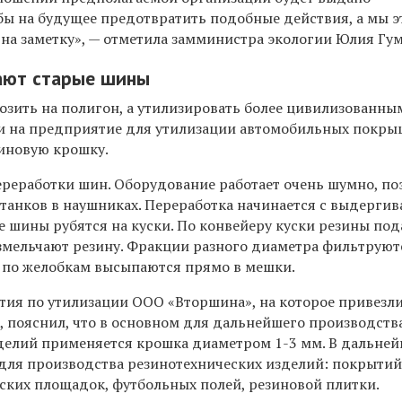
бы на будущее предотвратить подобные действия, а мы э
на заметку», — отметила замминистра экологии Юлия Гу
ают старые шины
озить на полигон, а утилизировать более цивилизованны
и на предприятие для утилизации автомобильных покрыш
зиновую крошку.
ереработки шин. Оборудование работает очень шумно, по
станков в наушниках. Переработка начинается с выдерги
е шины рубятся на куски. По конвейеру куски резины по
змельчают резину. Фракции разного диаметра фильтруют
 по желобкам высыпаются прямо в мешки.
тия по утилизации ООО «Вторшина», на которое привезл
, пояснил, что в основном для дальнейшего производств
делий применяется крошка диаметром 1-3 мм. В дальне
 для производства резинотехнических изделий: покрыти
ских площадок, футбольных полей, резиновой плитки.