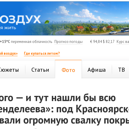
+15°C
переменная облачность
Прогноз погоды
€
94,84
$
82,17
Курс в
й воздух»
Где купаться летом?
Сюжеты
Статьи
Афиша
ТВ
Фото
го — и тут нашли бы всю
енделеева»: под Красноярс
вали огромную свалку пок