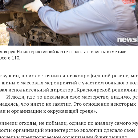
адая рук. На интерактивной карте свалок активисты отметили
всего 110.
ству шин, по их состоянию и низкопрофильной резине, м
то шины с массовых мероприятий с участием большого ко
азал исполнительный директор „Красноярской рециклин
 — И люди, где-то показывая свое мастерство, видимо, р
 надеясь, что никто не заметит. Это отношение некоторых
ан и организаций к окружающей среде».
ивезли отходы, не поймали, однако по анализу самого м
зости организаций министерство экологии сделало свои
ношении предполагаемой организации будет выдано