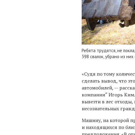
Ребята трудятся, не покл
398 свалок, убрано из них 
«Судя по тому количе
сделать вывод, что э
автомобилей, — расск
компании“ Игорь Ким.
вывезти в лес отходы,
несознательных гражд
Машину, на которой пр
и находящихся по бли
предположения. «В от