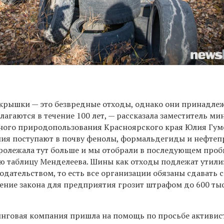
окрышки — это безвредные отходы, однако они принадлеж
злагаются в течение 100 лет, — рассказала заместитель ми
ного природопользования Красноярского края Юлия Гум
ния поступают в почву фенолы, формальдегиды и нефтеп
пролежала тут больше и мы отобрали в последующем проб
сю таблицу Менделеева. Шины как отходы подлежат утил
нодательством, то есть все организации обязаны сдавать
шение закона для предприятия грозит штрафом до 600 ты
нговая компания пришла на помощь по просьбе активис