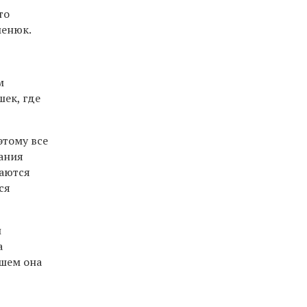
то
менюк.
м
ек, где
этому все
вания
даются
ся
и
а
йшем она
й