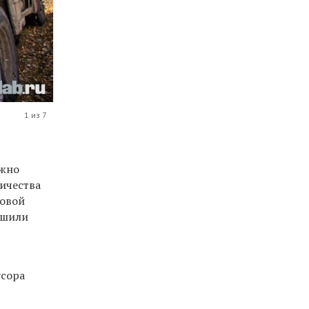
1 из 7
ожно
личества
говой
ешили
усора