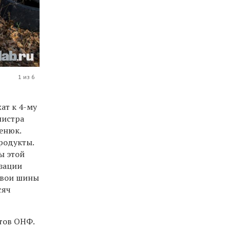
1 из 6
ат к 4-му
нистра
енюк.
родукты.
ы этой
изации
 свои шины
сяч
тов ОНФ.