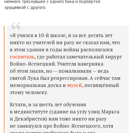
немного треснувшее с одного бока и подпёртое
хрущёвкой с другого.
«Я учился в 10-й школе, и за все десять лет
никто из учителей ни разу не сказал нам, что
в этом здании в годы войны располагался
госпиталь
, где работал замечательный хирург
Войно-Ясенецкий. Учителя наверняка
об этом знали, но — помалкивали — ведь
святой Лука был репрессирован. А сейчас там
мемориальная доска и
музей
, посвящённый
этому человеку.
Кстати, и за шесть лет обучения
в мединституте (здание на углу улиц Маркса
и Декабристов) нам тоже никто ни разу
не заикнулся про Войно-Ясенецкого, хотя
среди наших учебников была и его