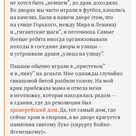
не хотел быть „немцем“, до драк доходило.
Во дворах мы часто играли в футбол, качались
на качелях. Были в нашем дворе (том, что
на улице Горького, между Мира и Ленина)
и „гигантские шаги“, и песочница. Самые
боевые ребята иногда организовывали
походы в соседние дворы и улицы —
и устраивали драки „улица на улицу“.
Пацаны обычно играли в „пристенок“
и в „чику“ на деньги. Мне однажды случайно
свинцовой битой разбили голову. На мой
крик прибежала мама и отвела меня
в неотложку, которая находилась рядом —
в здании, где до революции был
архиерейский дом
. Да, тот самый дом, где
сейчас храм и епархия, а во дворе красуется
памятник святому Луке (хирургу Войно-
Ясенецкому)».