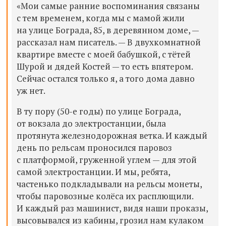
«Мои самые ранние воспоминания связаны
с тем временем, когда мы с мамой жили
на улице Бограда, 85, в деревянном доме, —
рассказал нам писатель. — В двухкомнатной
квартире вместе с моей бабушкой, с тётей
Шурой и дядей Костей — то есть впятером.
Сейчас остался только я, а того дома давно
уж нет.
В ту пору (50-е годы) по улице Бограда,
от вокзала до электростанции, была
протянута железнодорожная ветка. И каждый
день по рельсам проносился паровоз
с платформой, груженной углем — для этой
самой электростанции. И мы, ребята,
частенько подкладывали на рельсы монеты,
чтобы паровозные колёса их расплющили.
И каждый раз машинист, видя наши проказы,
высовывался из кабины, грозил нам кулаком