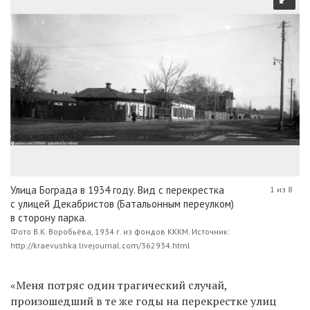
Улица Бограда в 1934 году. Вид с перекрестка
1 из 8
с улицей Декабристов (Батальонным переулком)
в сторону парка.
Фото В.К. Воробьёва, 1934 г. из фондов КККМ. Источник:
http://kraevushka.livejournal.com/362934.html
«Меня потряс один трагический случай,
произошедший в те же годы на перекрестке улиц