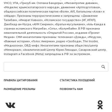
УНСО, УПА, «Тризуб им. Степана Бандеры», «Мизантропик дивижн»,
«Меджлис крымскотатарского народа», движение «Артподготовка»,
общероссийская политическая партия «Воля», АУЕ, батальоны «Азов» и
«Айдар». Признаны террористическими и запрещены: «Движение
Талибан», «Имарат Кавказ», «Исламское государство» (ИГ, ИГИЛ),
Джебхад-ан-Нусра, «АУМ Синрике», «Братья-мусульмане», «Аль-Каида в
странах исламского Магриба», «Сеть», «Колумбайн». В РФ признана
нежелательной деятельность «Открытой России», издания «Проект
Медиа». СМИ-иноагентами признаны: телеканал «Дождь», «Медуза»,
«Важные истории», «Голос Америки», радио «Свобода», The Insider,
«Медиазона», ОВД-инфо. Иноагентами признаны общество/центр
«Мемориал», «Аналитический Центр Юрия Левады», Сахаровский центр.
Instagram и Facebook (Metа) запрещены в РФ за экстремизм.
ПРАВИЛА ЦИТИРОВАНИЯ
СТАТИСТИКА ПОСЕЩЕНИЙ
РАЗМЕЩЕНИЕ РЕКЛАМЫ
ПОЗВОНИТЬ НАМ