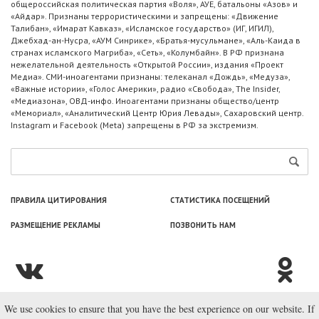
общероссийская политическая партия «Воля», АУЕ, батальоны «Азов» и
«Айдар». Признаны террористическими и запрещены: «Движение
Талибан», «Имарат Кавказ», «Исламское государство» (ИГ, ИГИЛ),
Джебхад-ан-Нусра, «АУМ Синрике», «Братья-мусульмане», «Аль-Каида в
странах исламского Магриба», «Сеть», «Колумбайн». В РФ признана
нежелательной деятельность «Открытой России», издания «Проект
Медиа». СМИ-иноагентами признаны: телеканал «Дождь», «Медуза»,
«Важные истории», «Голос Америки», радио «Свобода», The Insider,
«Медиазона», ОВД-инфо. Иноагентами признаны общество/центр
«Мемориал», «Аналитический Центр Юрия Левады», Сахаровский центр.
Instagram и Facebook (Metа) запрещены в РФ за экстремизм.
ПРАВИЛА ЦИТИРОВАНИЯ
СТАТИСТИКА ПОСЕЩЕНИЙ
РАЗМЕЩЕНИЕ РЕКЛАМЫ
ПОЗВОНИТЬ НАМ
We use cookies to ensure that you have the best experience on our website. If
© ООО «Лаборатория Новоcтей», 2003—2026.