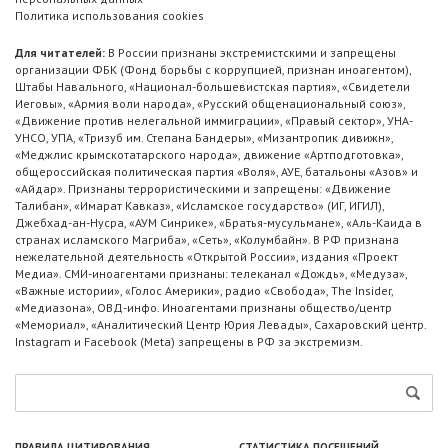
Политика использования cookies
Для читателей:
В России признаны экстремистскими и запрещены
организации ФБК (Фонд борьбы с коррупцией, признан иноагентом),
Штабы Навального, «Национал-большевистская партия», «Свидетели
Иеговы», «Армия воли народа», «Русский общенациональный союз»,
«Движение против нелегальной иммиграции», «Правый сектор», УНА-
УНСО, УПА, «Тризуб им. Степана Бандеры», «Мизантропик дивижн»,
«Меджлис крымскотатарского народа», движение «Артподготовка»,
общероссийская политическая партия «Воля», АУЕ, батальоны «Азов» и
«Айдар». Признаны террористическими и запрещены: «Движение
Талибан», «Имарат Кавказ», «Исламское государство» (ИГ, ИГИЛ),
Джебхад-ан-Нусра, «АУМ Синрике», «Братья-мусульмане», «Аль-Каида в
странах исламского Магриба», «Сеть», «Колумбайн». В РФ признана
нежелательной деятельность «Открытой России», издания «Проект
Медиа». СМИ-иноагентами признаны: телеканал «Дождь», «Медуза»,
«Важные истории», «Голос Америки», радио «Свобода», The Insider,
«Медиазона», ОВД-инфо. Иноагентами признаны общество/центр
«Мемориал», «Аналитический Центр Юрия Левады», Сахаровский центр.
Instagram и Facebook (Metа) запрещены в РФ за экстремизм.
ПРАВИЛА ЦИТИРОВАНИЯ
СТАТИСТИКА ПОСЕЩЕНИЙ