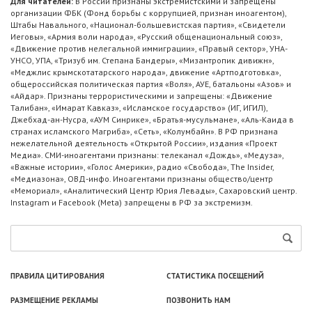
Для читателей:
В России признаны экстремистскими и запрещены
организации ФБК (Фонд борьбы с коррупцией, признан иноагентом),
Штабы Навального, «Национал-большевистская партия», «Свидетели
Иеговы», «Армия воли народа», «Русский общенациональный союз»,
«Движение против нелегальной иммиграции», «Правый сектор», УНА-
УНСО, УПА, «Тризуб им. Степана Бандеры», «Мизантропик дивижн»,
«Меджлис крымскотатарского народа», движение «Артподготовка»,
общероссийская политическая партия «Воля», АУЕ, батальоны «Азов» и
«Айдар». Признаны террористическими и запрещены: «Движение
Талибан», «Имарат Кавказ», «Исламское государство» (ИГ, ИГИЛ),
Джебхад-ан-Нусра, «АУМ Синрике», «Братья-мусульмане», «Аль-Каида в
странах исламского Магриба», «Сеть», «Колумбайн». В РФ признана
нежелательной деятельность «Открытой России», издания «Проект
Медиа». СМИ-иноагентами признаны: телеканал «Дождь», «Медуза»,
«Важные истории», «Голос Америки», радио «Свобода», The Insider,
«Медиазона», ОВД-инфо. Иноагентами признаны общество/центр
«Мемориал», «Аналитический Центр Юрия Левады», Сахаровский центр.
Instagram и Facebook (Metа) запрещены в РФ за экстремизм.
ПРАВИЛА ЦИТИРОВАНИЯ
СТАТИСТИКА ПОСЕЩЕНИЙ
РАЗМЕЩЕНИЕ РЕКЛАМЫ
ПОЗВОНИТЬ НАМ