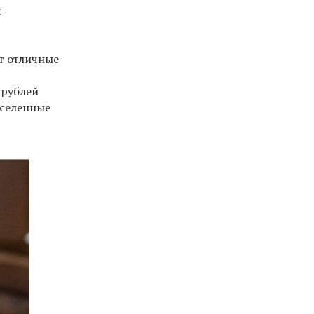
х
т отличные
 рублей
аселенные