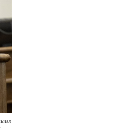
льная
е