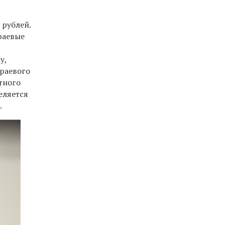
 рублей.
раевые
у,
краевого
тного
еляется
.