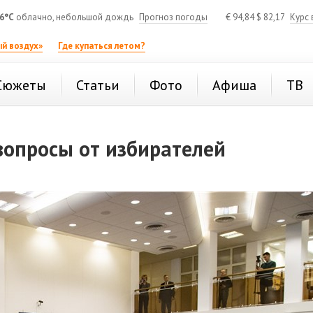
6°C
облачно, небольшой дождь
Прогноз погоды
€
94,84
$
82,17
Курс 
й воздух»
Где купаться летом?
Сюжеты
Статьи
Фото
Афиша
ТВ
вопросы от избирателей