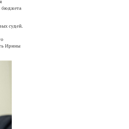
я
и бюджета
ых судей.
го
ть Ирины