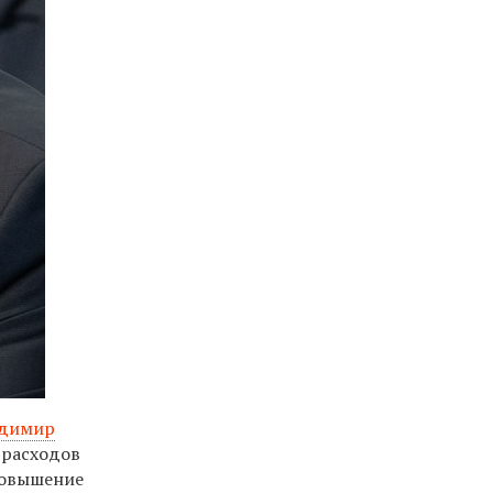
димир
 расходов
 повышение