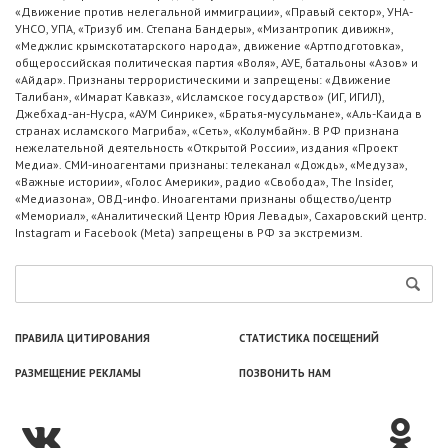
«Движение против нелегальной иммиграции», «Правый сектор», УНА-
УНСО, УПА, «Тризуб им. Степана Бандеры», «Мизантропик дивижн»,
«Меджлис крымскотатарского народа», движение «Артподготовка»,
общероссийская политическая партия «Воля», АУЕ, батальоны «Азов» и
«Айдар». Признаны террористическими и запрещены: «Движение
Талибан», «Имарат Кавказ», «Исламское государство» (ИГ, ИГИЛ),
Джебхад-ан-Нусра, «АУМ Синрике», «Братья-мусульмане», «Аль-Каида в
странах исламского Магриба», «Сеть», «Колумбайн». В РФ признана
нежелательной деятельность «Открытой России», издания «Проект
Медиа». СМИ-иноагентами признаны: телеканал «Дождь», «Медуза»,
«Важные истории», «Голос Америки», радио «Свобода», The Insider,
«Медиазона», ОВД-инфо. Иноагентами признаны общество/центр
«Мемориал», «Аналитический Центр Юрия Левады», Сахаровский центр.
Instagram и Facebook (Metа) запрещены в РФ за экстремизм.
ПРАВИЛА ЦИТИРОВАНИЯ
СТАТИСТИКА ПОСЕЩЕНИЙ
РАЗМЕЩЕНИЕ РЕКЛАМЫ
ПОЗВОНИТЬ НАМ