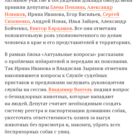
Активное участие в обсуждении доклада омбудсмена
приняли депутаты
Елена Пензина
,
Александр
Новиков
, Ирина Иванова, Егор Васильев,
Сергей
Сизоненко
, Андрей Новак, Илья Зайцев, Александр
Бойченко,
Виктор Кардашов
. Все они отметили
положительную роль уполномоченного по делам
человека в крае и его представителей в территориях.
В рамках блока «Актуальные вопросы» рассказали
о проблемах избирателей и передали их пожелания.
Так Ирина Иванова и Владислав Зырянов отметили
накопившиеся вопросы к Службе судебных
приставов и предложили заслушать руководителя
службы на сессии.
Владимир Вахтель
поднял вопрос
о безнадзорных животных, которые нападают
на людей. Депутат считает необходимым создать
систему реестра и паспортизации домашних собак,
ужесточить ответственность хозяев за выгул
животных без присмотра и, наконец, убрать всех
беспризорных собак с улиц.