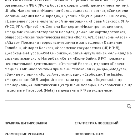
организации ФБК (Фонд борьбы с коррупцией, признан иноагентом),
Штабы Навального, «Национал-большевистская партия», «Свидетели
Иеговы», «Армия воли народа», «Русский общенациональный союз»,
«Движение против нелегальной иммиграции», «Правый сектор», УНА-
УНСО, УПА, «Тризуб им. Степана Бандеры», «Мизантропик дивижн»,
«Меджлис крымскотатарского народа», движение «Артподготовка»,
общероссийская политическая партия «Воля», АУЕ, батальоны «Азов» и
«Айдар». Признаны террористическими и запрещены: «Движение
Талибан», «Имарат Кавказ», «Исламское государство» (ИГ, ИГИЛ),
Джебхад-ан-Нусра, «АУМ Синрике», «Братья-мусульмане», «Аль-Каида в
странах исламского Магриба», «Сеть», «Колумбайн». В РФ признана
нежелательной деятельность «Открытой России», издания «Проект
Медиа». СМИ-иноагентами признаны: телеканал «Дождь», «Медуза»,
«Важные истории», «Голос Америки», радио «Свобода», The Insider,
«Медиазона», ОВД-инфо. Иноагентами признаны общество/центр
«Мемориал», «Аналитический Центр Юрия Левады», Сахаровский центр.
Instagram и Facebook (Metа) запрещены в РФ за экстремизм.
ПРАВИЛА ЦИТИРОВАНИЯ
СТАТИСТИКА ПОСЕЩЕНИЙ
РАЗМЕЩЕНИЕ РЕКЛАМЫ
ПОЗВОНИТЬ НАМ