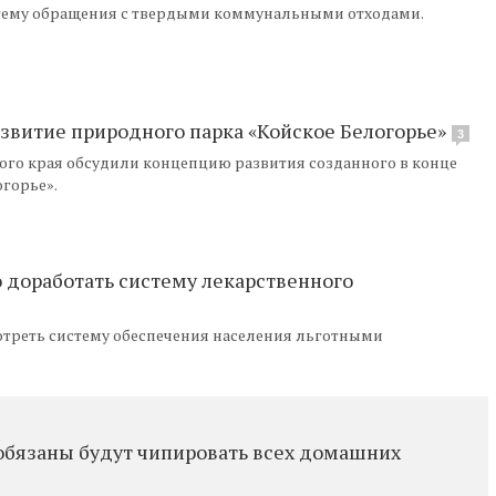
 тему обращения с твердыми коммунальными отходами.
звитие природного парка «Койское Белогорье»
3
го края обсудили концепцию развития созданного в конце
огорье».
 доработать систему лекарственного
отреть систему обеспечения населения льготными
обязаны будут чипировать всех домашних