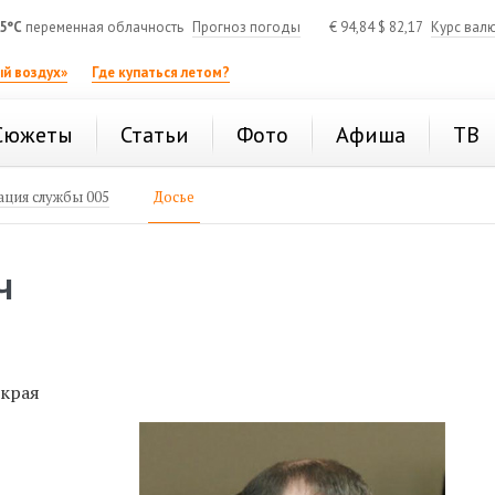
5°C
переменная облачность
Прогноз погоды
€
94,84
$
82,17
Курс вал
й воздух»
Где купаться летом?
Сюжеты
Статьи
Фото
Афиша
ТВ
ция службы 005
Досье
Ч
 края