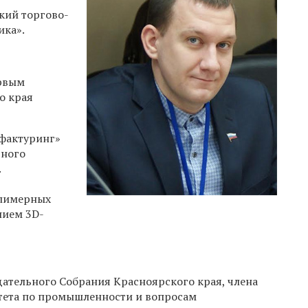
кий торгово-
ика».
ервым
о края
фактуринг»
ьного
.
олимерных
нием 3D-
ательного Собрания Красноярского края, члена
тета по промышленности и вопросам