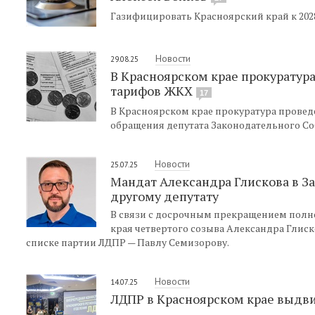
Газифицировать Красноярский край к 2028
Новости
29.08.25
В Красноярском крае прокуратур
тарифов ЖКХ
17
В Красноярском крае прокуратура проведе
обращения депутата Законодательного Со
Новости
25.07.25
Мандат Александра Глискова в З
другому депутату
В связи с досрочным прекращением полн
края четвертого созыва Александра Глис
списке партии ЛДПР — Павлу Семизорову.
Новости
14.07.25
ЛДПР в Красноярском крае выдви