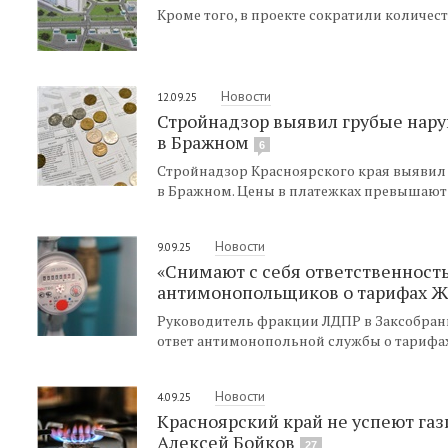
Кроме того, в проекте сократили количество
Новости
12.09.25
Стройнадзор выявил грубые нар
в Бражном
6
Стройнадзор Красноярского края выявил
в Бражном. Цены в платежках превышают 1
Новости
9.09.25
«Снимают с себя ответственност
антимонопольщиков о тарифах Ж
Руководитель фракции ЛДПР в Заксобран
ответ антимонопольной службы о тарифа
Новости
4.09.25
Красноярский край не успеют газ
Алексей Бойков
27