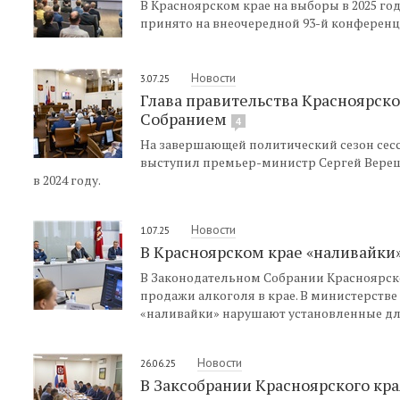
В Красноярском крае на выборы в 2025 го
принято на внеочередной 93-й конференц
Новости
3.07.25
Глава правительства Красноярск
Собранием
4
На завершающей политический сезон сес
выступил премьер-министр Сергей Вереща
в 2024 году.
Новости
1.07.25
В Красноярском крае «наливайки
В Законодательном Собрании Красноярско
продажи алкоголя в крае. В министерств
«наливайки» нарушают установленные дл
Новости
26.06.25
В Заксобрании Красноярского кр