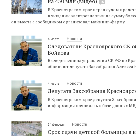
на 450 млн (видео)
15
В Красноярском крае перед судом предст
в хищении электроэнергии на сумму более
он вместе с сообщником организовал майнинг-ферму.
Новости
4 марта
Следователи Красноярского СК о
Бойкова
В следственном управлении СК РФ по Кра
обвиняют депутата Заксобрания Алексея 
Новости
4 марта
Депутата Заксобрания Красноярск
В Красноярском крае депутата Заксобрани
информация появилась в базе данных МВ
Новости
24 февраля
Срок сдачи детской больницы в к