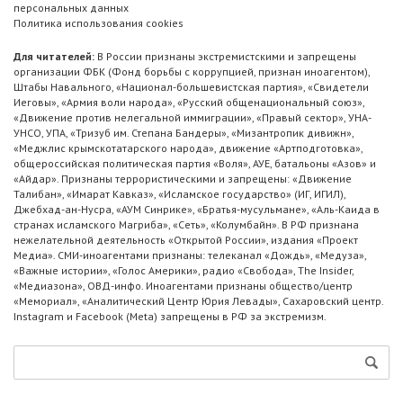
персональных данных
Политика использования cookies
Для читателей:
В России признаны экстремистскими и запрещены
организации ФБК (Фонд борьбы с коррупцией, признан иноагентом),
Штабы Навального, «Национал-большевистская партия», «Свидетели
Иеговы», «Армия воли народа», «Русский общенациональный союз»,
«Движение против нелегальной иммиграции», «Правый сектор», УНА-
УНСО, УПА, «Тризуб им. Степана Бандеры», «Мизантропик дивижн»,
«Меджлис крымскотатарского народа», движение «Артподготовка»,
общероссийская политическая партия «Воля», АУЕ, батальоны «Азов» и
«Айдар». Признаны террористическими и запрещены: «Движение
Талибан», «Имарат Кавказ», «Исламское государство» (ИГ, ИГИЛ),
Джебхад-ан-Нусра, «АУМ Синрике», «Братья-мусульмане», «Аль-Каида в
странах исламского Магриба», «Сеть», «Колумбайн». В РФ признана
нежелательной деятельность «Открытой России», издания «Проект
Медиа». СМИ-иноагентами признаны: телеканал «Дождь», «Медуза»,
«Важные истории», «Голос Америки», радио «Свобода», The Insider,
«Медиазона», ОВД-инфо. Иноагентами признаны общество/центр
«Мемориал», «Аналитический Центр Юрия Левады», Сахаровский центр.
Instagram и Facebook (Metа) запрещены в РФ за экстремизм.