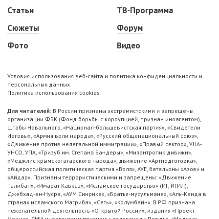
Статьи
ТВ-Программа
Сюжеты
Форум
Фото
Видео
Условия использования веб-сайта и политика конфиденциальности и
персональных данных
Политика использования cookies
Для читателей:
В России признаны экстремистскими и запрещены
организации ФБК (Фонд борьбы с коррупцией, признан иноагентом),
Штабы Навального, «Национал-большевистская партия», «Свидетели
Иеговы», «Армия воли народа», «Русский общенациональный союз»,
«Движение против нелегальной иммиграции», «Правый сектор», УНА-
УНСО, УПА, «Тризуб им. Степана Бандеры», «Мизантропик дивижн»,
«Меджлис крымскотатарского народа», движение «Артподготовка»,
общероссийская политическая партия «Воля», АУЕ, батальоны «Азов» и
«Айдар». Признаны террористическими и запрещены: «Движение
Талибан», «Имарат Кавказ», «Исламское государство» (ИГ, ИГИЛ),
Джебхад-ан-Нусра, «АУМ Синрике», «Братья-мусульмане», «Аль-Каида в
странах исламского Магриба», «Сеть», «Колумбайн». В РФ признана
нежелательной деятельность «Открытой России», издания «Проект
Медиа». СМИ-иноагентами признаны: телеканал «Дождь», «Медуза»,