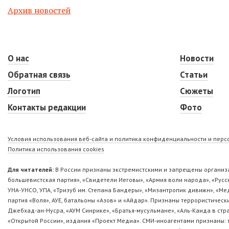
Архив новостей
О нас
Новости
Обратная связь
Статьи
Логотип
Сюжеты
Контакты редакции
Фото
Условия использования веб-сайта и политика конфиденциальности и пер
Политика использования cookies
Для читателей:
В России признаны экстремистскими и запрещены организа
большевистская партия», «Свидетели Иеговы», «Армия воли народа», «Ру
УНА-УНСО, УПА, «Тризуб им. Степана Бандеры», «Мизантропик дивижн», «М
партия «Воля», АУЕ, батальоны «Азов» и «Айдар». Признаны террористическ
Джебхад-ан-Нусра, «АУМ Синрике», «Братья-мусульмане», «Аль-Каида в стр
«Открытой России», издания «Проект Медиа». СМИ-иноагентами признаны: т