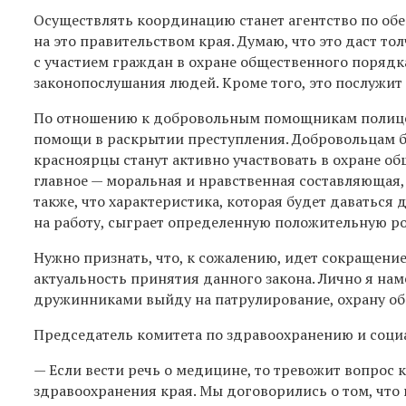
Осуществлять координацию станет агентство по об
на это правительством края. Думаю, что это даст 
с участием граждан в охране общественного порядк
законопослушания людей. Кроме того, это послужи
По отношению к добровольным помощникам полице
помощи в раскрытии преступления. Добровольцам б
красноярцы станут активно участвовать в охране об
главное — моральная и нравственная составляющая,
также, что характеристика, которая будет даваться
на работу, сыграет определенную положительную ро
Нужно признать, что, к сожалению, идет сокращение
актуальность принятия данного закона. Лично я наме
дружинниками выйду на патрулирование, охрану об
Председатель комитета по здравоохранению и соц
— Если вести речь о медицине, то тревожит вопрос
здравоохранения края. Мы договорились о том, что