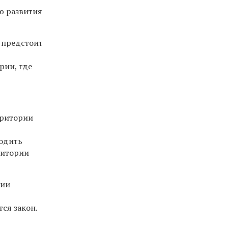
ю развития
 предстоит
рии, где
рритории
ходить
ритории
нии
ся закон.