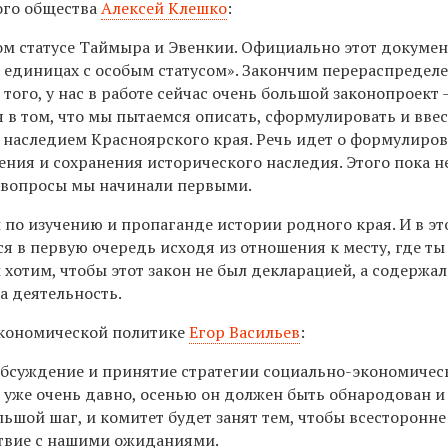
ого общества
Алексей Клешко
:
ом статусе Таймыра и Эвенкии. Официально этот докумен
единицах с особым статусом». Закончим перераспредел
ого, у нас в работе сейчас очень большой законопроект 
я в том, что мы пытаемся описать, сформулировать и вве
 наследием Красноярского края. Речь идет о формулиро
ения и сохранения исторического наследия. Этого пока не
е вопросы мы начинали первыми.
по изучению и пропаганде истории родного края. И в э
я в первую очередь исходя из отношения к месту, где ты
ы хотим, чтобы этот закон не был декларацией, а содержал
а деятельность.
экономической политике
Егор Васильев
:
 обсуждение и принятие стратегии социально-экономичес
м уже очень давно, осенью он должен быть обнародован и
ьшой шаг, и комитет будет занят тем, чтобы всесторонне
тствие с нашими ожиданиями.