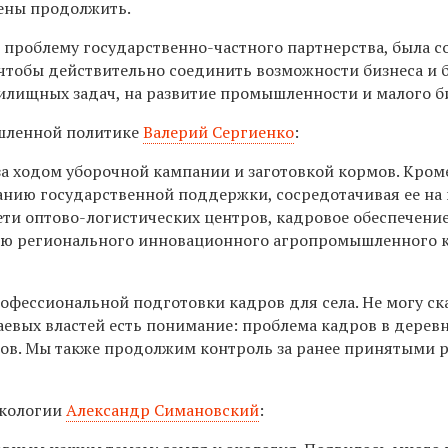
рены продолжить.
и проблему государственно-частного партнерства, была с
, чтобы действительно соединить возможности бизнеса и 
жилищных задач, на развитие промышленности и малого б
ышленной политике
Валерий Сергиенко
:
а ходом уборочной кампании и заготовкой кормов. Кроме
анию государственной поддержки, сосредотачивая ее на
ти оптово-логистических центров, кадровое обеспечение
ию регионального инновационного агропромышленного к
фессиональной подготовки кадров для села. Не могу ска
аевых властей есть понимание: проблема кадров в деревн
дов. Мы также продолжим контроль за ранее принятыми
экологии
Александр Симановский
: