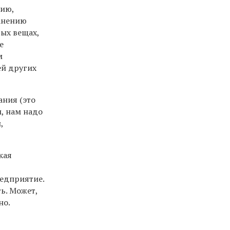
нию,
ранению
ых вещах,
е
м
й других
ания (это
м, нам надо
,
кая
редприятие.
ь. Может,
но.