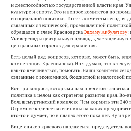
и дееспособностью государственной власти края. Ун
культуре и спорту. Это и вопрос комитетов по про
и социальной политике. То есть комитеты сегодня
связанных с технической, промышленной политикой
обращался к главе Красноярска
Эдхаму Акбулатову
:
Универсиады центральную площадь, заставленную
центральных городов для сравнения.
Есть целый ряд вопросов, которые, может быть, вп
компетенция Красноярска). Но я думаю, что в тех у
как-то вмешиваться, помогать. Наши комитеты сег
связанные с экономикой, бюджетной и налоговой по
Вот три вопроса, которыми нам предстоит занятьс
политика в целом как стратегия развития края. Во-
Большемуртинский комплекс. Чем кормить эти 240 
Огромное количество свинины на каких предприятия
кто-то и думает, но в планах этого пока нет. Ну и тр
Вице-спикер краевого парламента, председатель ко