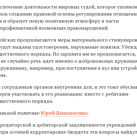
еспечению деятельности мировых судей, которое уполно
толчок созданию правовой основы регулирования отношен
а и образует некую позитивную атмосферу в части
т профилактикой возможных правонарушений.
йских предполагаются меры материального стимулиров
удут выданы удостоверения, нарукавные повязки. Убежд
щественного порядка. Но зарплата им не предполагается,
 не случайно речь идет именно о добровольных дружинах
 дружиннику, например, при поступлении в вуз или устрой
ль.
 сотрудников органов внутренних дел, и это тоже обусла
рен участвовать в его реализации: вместе с ребятами-
щественного порядка.
иальной политике
Юрий Данильченко
:
 кредиторской и дебиторской задолженности учреждений
 при осенней корректировке бюджета эти вопросы найдут