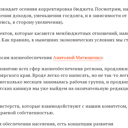
, ожидает осенняя корректировка бюджета. Посмотрим, н
чения доходов, уменьшения госдолга, и в зависимости от
юсь, в сторону увеличения).
оектов, которые касаются межбюджетных отношений, нал
. Как правило, в нынешних экономических условиях мы с
осам жизнеобеспечения
Анатолий Матюшенко
:
азвитию всех сфер жизнеобеспечения региона, продолжи
ского края. Вроде легко его написать, но не так-то лег
с несколько месяцев занималась рабочая группа, и продв
нтских каникул мы уже выйдем на окончательную редакц
стерств, которые взаимодействуют с нашим комитетом,
раевой собственностью.
м обеспечении населения, есть концепция развития