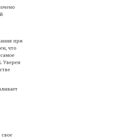
мочено
ий
ания при
ен, что
 самое
. Уверен
стве
вливает
 свое