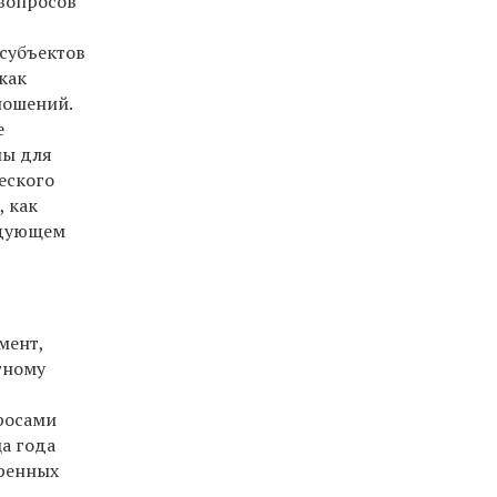
вопросов
 субъектов
как
ношений.
е
мы для
еского
 как
едующем
мент,
тному
росами
а года
оренных