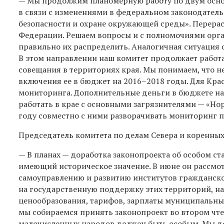
— Мы продолжим планомерную работу по двум осно
в связи с изменениями в федеральном законодатель
безопасности и охране окружающей среды». Перерас
Федерации. Решаем вопросы и с полномочиями орга
правильно их распределить. Аналогичная ситуация 
В этом направлении наш комитет продолжает работа
совещания в территориях края. Мы понимаем, что 
включения ее в бюджет на 2016–2018 годы. Для Крас
мониторинга. Дополнительные деньги в бюджете на
работать в крае с основными загрязнителями — «Н
году совместно с ними разворачивать мониторинг п
Председатель комитета по делам Севера и коренны
— В планах — доработка законопроекта об особом ст
имеющий историческое значение. В июне он рассмо
самоуправлению и развитию институтов гражданско
на государственную поддержку этих территорий, н
ценообразования, тарифов, зарплаты муниципальных
мы собираемся принять законопроект во втором чт
малочисленных народов должен быть особым. Мы дол