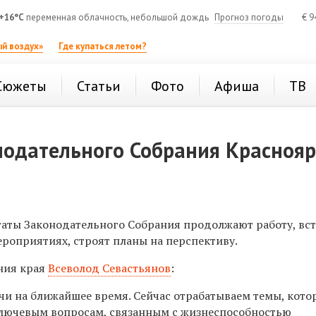
+16°C
переменная облачность, небольшой дождь
Прогноз погоды
€
9
й воздух»
Где купаться летом?
Сюжеты
Статьи
Фото
Афиша
ТВ
нодательного Собрания Краснояр
таты Законодательного Собрания продолжают работу, вс
ероприятиях, строят планы на перспективу.
ния края
Всеволод Севастьянов
:
чи на ближайшее время. Сейчас отрабатываем темы, кото
ключевым вопросам, связанным с жизнеспособностью