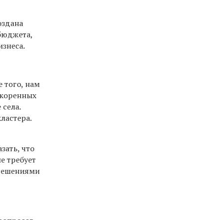
оздана
бюджета,
изнеса.
 того, нам
 коренных
 села.
ластера.
зать, что
е требует
 решениями