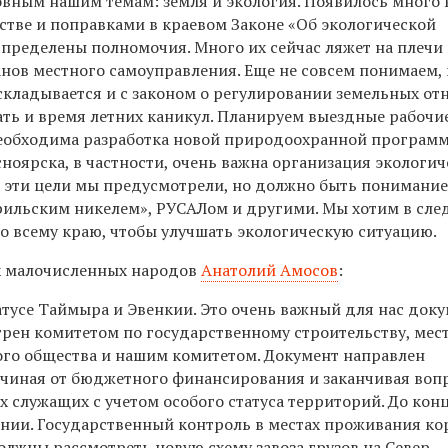
вным нашим темам: земля и экология. Появилось много 
стве и поправками в краевом Законе «Об экологической
пределены полномочия. Много их сейчас ляжет на плечи
нов местного самоуправления. Еще не совсем понимаем, 
складывается и с законом о регулировании земельных от
ть и время летних каникул. Планируем выездные рабочи
необходима разработка новой природоохранной програм
ноярска, в частности, очень важна организация экологич
 эти цели мы предусмотрели, но должно быть понимание,
орильским никелем», РУСАЛом и другими. Мы хотим в сл
о всему краю, чтобы улучшать экологическую ситуацию.
х малочисленных народов
Анатолий Амосов
:
атусе Таймыра и Эвенкии. Это очень важный для нас доку
трен комитетом по государственному строительству, мес
го общества и нашим комитетом. Документ направлен
ачиная от бюджетного финансирования и заканчивая воп
 служащих с учетом особого статуса территорий. До конц
ении. Государственный контроль в местах проживания к
жны рассмотреть новую схему завоза грузов на Север,