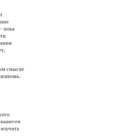
т
ение
— пока
сти
вании
т,
том смысле
 живешь.
кого
 вынесен
 изучить