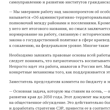
самоуправлению и развитию институтов гражданск
— Мы завершим работу над законопроектом об особ
называется «Об административно-территориальных 
полномочий между районами и поселениями. Кроме т
у него нет итогового названия, но смысл заключаетс
нормирование на работу, связанную с историческим
закона о государственной политике в сфере краевед
к сожалению, на федеральном уровне. Многие таки
Необходимо заложить правовые основы всей работы 
следует понимать, что патриотичность воспитываетс
Непросто идет эта работа, аналогов в России нет. М
конкретные механизмы того, как поддерживается эт
Заместитель председателя комитета по бюджету и 
— Основная задача, которую мы ставим на осень, —
развития края до 2030 года. Этот документ мы жде
на общественное обсуждение. Это действительно бол
и доработать стратегию СЭР, привести ее в соотве