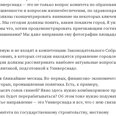
иверсиада — это не только вопрос комитета по образова
мышленности и вопросам жизнеобеспечения, по здравоох
 должны сконцентрировать внимание на некоторых ключев
. Мы сегодня должны понять, каким покажем город. Я уж
 мы что, хотим продемонстрировать приезжающим гостя
 машинами? Мы даже направили ему фотографии площаде
рямую и не входят в компетенцию Законодательного Собр
словиях, в которых сегодня находится управление городо
одня должны рассматривать наиболее актуальные вопросы
литикой, подготовкой к Универсиаде.
я в ближайшие месяцы. Во-первых, финансово-экономичес
вторых, промышленная политика. Есть, к примеру,
тысяч голов свиней? Явно здесь нужно комбикормовое п
х будет перерабатываться? Об этом тоже нужно подумат
етье направление — это Универсиада и все, что с нею связа
митета по государственному строительству, местному