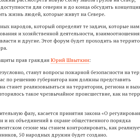
доступности для северян и до конца обсудить концепци
ить жизнь людей, которые живут на Севере.
ных народов, который определит те задачи, которые нам
зования и хозяйственной деятельности, взаимоотношения
ласти и другие. Этот форум будет проходить на террито
ра.
защиты прав граждан
Юрий Швыткин
:
зусловно, станут вопросы пожарной безопасности на те
час по решению губернатора нам должны представить
на станет реализовываться на территории, региона и вы
вторилось такое чрезвычайное происшествие, как на тер
ительную фазу, касается принятия закона «О регулирова
н и их объединений в охране общественного порядка
ентском сезоне мы станем контролировать, как реализует
нников, 50 народных дружин будет создано.