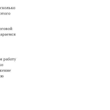
асколько
 этого
оговой
тараемся
м работу
ко
ижение
ию