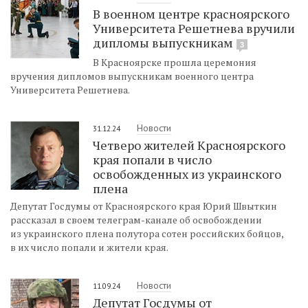
В военном центре красноярского
Университета Решетнева вручили
дипломы выпускникам
3
В Красноярске прошла церемония
вручения дипломов выпускникам военного центра
Университета Решетнева.
Новости
31.12.24
Четверо жителей Красноярского
края попали в число
освобожденных из украинского
плена
Депутат Госдумы от Красноярского края Юрий Швыткин
рассказал в своем телеграм-канале об освобождении
из украинского плена полутора сотен российских бойцов,
в их число попали и жители края.
Новости
11.09.24
Депутат Госдумы от