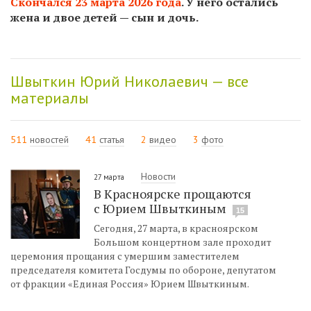
Скончался 23 марта 2026 года
. У него остались
жена и двое детей — сын и дочь.
Швыткин Юрий Николаевич — все
материалы
511
новостей
41
статья
2
видео
3
фото
Новости
27 марта
В Красноярске прощаются
с Юрием Швыткиным
15
Сегодня, 27 марта, в красноярском
Большом концертном зале проходит
церемония прощания с умершим заместителем
председателя комитета Госдумы по обороне, депутатом
от фракции «Единая Россия» Юрием Швыткиным.