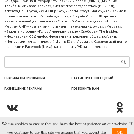
«Айдар». Признаны террористическими и запрещены: «Движение
Талибан», «Имарат Кавказ», «Исламское государство» (ИГ, ИГИЛ),
Джебхад-ан-Нусра, «АУМ Синрике», «Братья-мусульмане», «Аль-Каида в
странах исламского Магриба», «Сеть», «Колумбайн». В РФ признана
нежелательной деятельность «Открытой России», издания «Проект
Медиа». СМИ-иноагентами признаны: телеканал «Дождь», «Медуза»,
«Важные истории», «Голос Америки», радио «Свобода», The Insider,
«Медиазона», ОВД-инфо. Иноагентами признаны общество/центр
«Мемориал», «Аналитический Центр Юрия Левады», Сахаровский центр.
Instagram и Facebook (Metа) запрещены в РФ за экстремизм.
ПРАВИЛА ЦИТИРОВАНИЯ
СТАТИСТИКА ПОСЕЩЕНИЙ
РАЗМЕЩЕНИЕ РЕКЛАМЫ
ПОЗВОНИТЬ НАМ
We use cookies to ensure that you have the best experience on our website. If
© ООО «Лаборатория Новоcтей», 2003—2026.
you continue to use this site we assume that you accept this.
OK