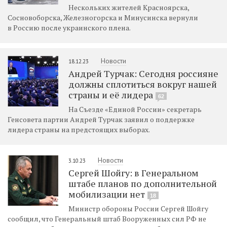
Нескольких жителей Красноярска,
Сосновоборска, Железногорска и Минусинска вернули
в Россию после украинского плена.
Новости
18.12.23
Андрей Турчак: Сегодня россияне
должны сплотиться вокруг нашей
страны и её лидера
62
На Съезде «Единой России» секретарь
Генсовета партии Андрей Турчак заявил о поддержке
лидера страны на предстоящих выборах.
Новости
3.10.23
Сергей Шойгу: в Генеральном
штабе планов по дополнительной
мобилизации нет
18
Министр обороны России Сергей Шойгу
сообщил, что Генеральный штаб Вооруженных сил РФ не