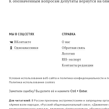
К обозначенным вопросам депутаты вернутся на бл
МЫ В СОЦСЕТЯХ
СПРАВКА
ВКонтакте
О нас
Одноклассники
Обратная связь
Логотип
RSS-экспорт
Контакты редакции
Условия использования веб-сайта и политика конфиденциальности и 
Политика использования cookies
Заметили ошибку? Выделите её и нажмите
Ctrl + Enter
.
Для читателей:
В России признаны экстремистскими и запрещены орга
«Армия воли народа», «Русский общенациональный союз», «Движение п
крымскотатарского народа», движение «Артподготовка», общероссийск