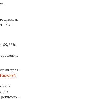
я.
мощности.
очистки
т 59,88%.
к сведению
ории края.
Николай
осится
оцесс
 регионах».