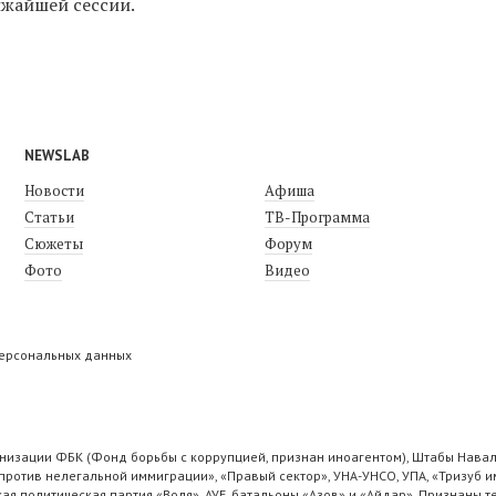
ижайшей сессии.
NEWSLAB
Новости
Афиша
Статьи
ТВ-Программа
Сюжеты
Форум
Фото
Видео
персональных данных
низации ФБК (Фонд борьбы с коррупцией, признан иноагентом), Штабы Навал
ротив нелегальной иммиграции», «Правый сектор», УНА-УНСО, УПА, «Тризуб и
ая политическая партия «Воля», АУЕ, батальоны «Азов» и «Айдар». Признаны