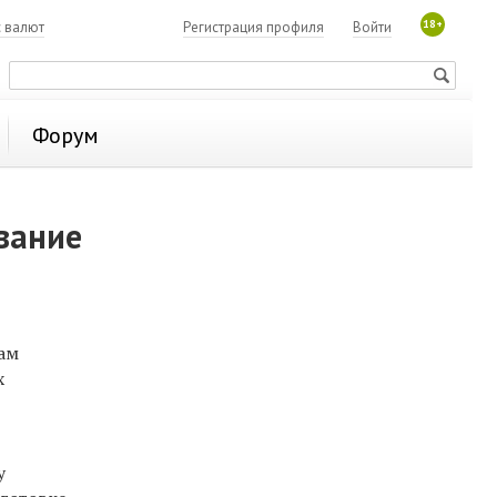
18+
с валют
Регистрация профиля
Войти
Форум
вание
ам
х
у