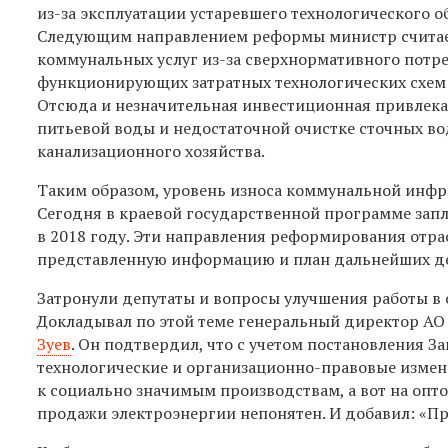
из-за эксплуатации устаревшего технологического 
Следующим направлением реформы министр считае
коммунальных услуг из-за сверхнормативного потр
функционирующих затратных технологических схем 
Отсюда и незначительная инвестиционная привлекат
питьевой воды и недостаточной очистке сточных во
канализационного хозяйства.
Таким образом, уровень износа коммунальной инфра
Сегодня в краевой государственной программе зап
в 2018 году. Эти направления реформирования отра
представленную информацию и план дальнейших д
Затронули депутаты и вопросы улучшения работы в 
Докладывал по этой теме генеральный директор АО
Зуев
. Он подтвердил, что с учетом постановления 
технологические и организационно-правовые измен
к социально значимым производствам, а вот на опт
продажи электроэнергии непонятен. И добавил: «Прои