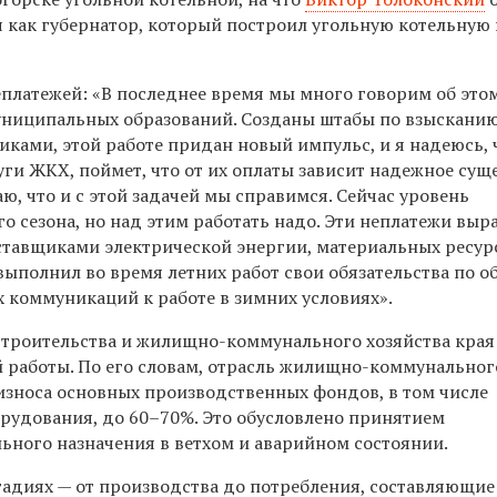
я как губернатор, который построил угольную котельную 
платежей: «В последнее время мы много говорим об этом
муниципальных образований. Созданы штабы по взыскани
ками, этой работе придан новый импульс, и я надеюсь, 
уги ЖКХ, поймет, что от их оплаты зависит надежное сущ
ю, что и с этой задачей мы справимся. Сейчас уровень
о сезона, но над этим работать надо. Эти неплатежи вы
ставщиками электрической энергии, материальных ресур
выполнил во время летних работ свои обязательства по 
 коммуникаций к работе в зимних условиях».
 строительства и жилищно-коммунального хозяйства кра
 работы. По его словам, отрасль жилищно-коммунальног
 износа основных производственных фондов, в том числе
рудования, до 60–70%. Это обусловлено принятием
ьного назначения в ветхом и аварийном состоянии.
тадиях — от производства до потребления, составляющие