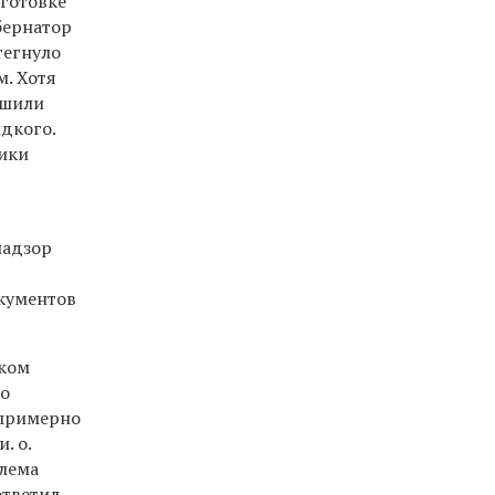
дготовке
бернатор
тегнуло
м. Хотя
ешили
идкого.
тики
надзор
кументов
ском
то
 примерно
. о.
блема
тветил,