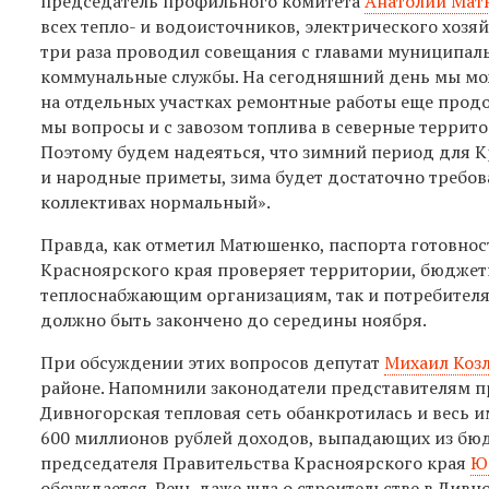
председатель профильного комитета
Анатолий Мат
всех тепло- и водоисточников, электрического хозя
три раза проводил совещания с главами муниципальн
коммунальные службы. На сегодняшний день мы можем
на отдельных участках ремонтные работы еще продо
мы вопросы и с завозом топлива в северные территор
Поэтому будем надеяться, что зимний период для К
и народные приметы, зима будет достаточно требова
коллективах нормальный».
Правда, как отметил Матюшенко, паспорта готовност
Красноярского края проверяет территории, бюджет
теплоснабжающим организациям, так и потребител
должно быть закончено до середины ноября.
При обсуждении этих вопросов депутат
Михаил Коз
районе. Напомнили законодатели представителям пр
Дивногорская тепловая сеть обанкротилась и весь 
600 миллионов рублей доходов, выпадающих из бюджет
председателя Правительства Красноярского края
Ю
обсуждается. Речь даже шла о строительстве в Дивн