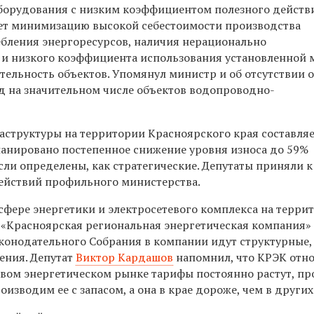
оборудования с низким коэффициентом полезного действи
т минимизацию высокой себестоимости производства
ебления энергоресурсов, наличия нерационально
и низкого коэффициента использования установленной 
ельность объектов. Упомянул министр и об отсутствии 
д на значительном числе объектов водопроводно-
структуры на территории Красноярского края составляе
ланировано постепенное снижение уровня износа до 59%
сли определены, как стратегические. Депутаты приняли 
ействий профильного министерства.
сфере энергетики и электросетевого комплекса на террит
 «Красноярская региональная энергетическая компания»
Законодательного Собрания в компании идут структурные,
ения. Депутат
Виктор Кардашов
напомнил, что КРЭК отн
овом энергетическом рынке тарифы постоянно растут, пр
зводим ее с запасом, а она в крае дороже, чем в других