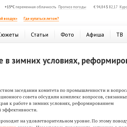
+15°C
переменная облачность
Прогноз погоды
€
94,84
$
82,17
Кур
й воздух»
Где купаться летом?
Сюжеты
Статьи
Фото
Афиша
ТВ
е в зимних условиях, реформиро
естном заседании комитета по промышленности и вопрос
ионного совета обсудили комплекс вопросов, связанны
рая к работе в зимних условиях, реформированием
 эффективности.
 проходит на удовлетворительном уровне. По этому повод