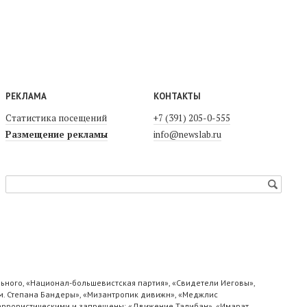
РЕКЛАМА
КОНТАКТЫ
Статистика посещений
+7 (391) 205-0-555
Размещение рекламы
info@newslab.ru
ьного, «Национал-большевистская партия», «Свидетели Иеговы»,
м. Степана Бандеры», «Мизантропик дивижн», «Меджлис
 террористическими и запрещены: «Движение Талибан», «Имарат