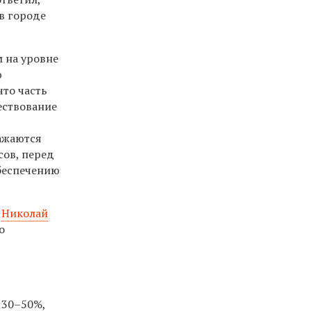
в городе
 на уровне
ю
что часть
ествование
ражаются
сов, перед
обеспечению
я
Николай
о
 30–50%,