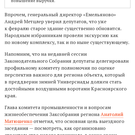
повышение выручки.
Впрочем, генеральный директор «Емельяново»
Андрей Метцлер уверил депутатов, что уже
к февралю старое здание существенно обновится.
Народным избранникам провели экскурсию как
по новому комплексу, так и по ныне существующему.
Напомним, что на недавней сессии
Законодательного Собрания депутаты делегировали
профильному комитету полномочия по оценке
перспектив важного для региона объекта, который
в преддверии зимней Универсиады должен стать
достойными воздушными воротами Красноярского
края.
Глава комитета промышленности и вопросам
жизнеобеспечения Заксобрания региона
Анатолий
Матюшенко
отметил, что основная цель выездного
заседания — посмотреть, как организовано
строительство нового терминала, в какие сроки