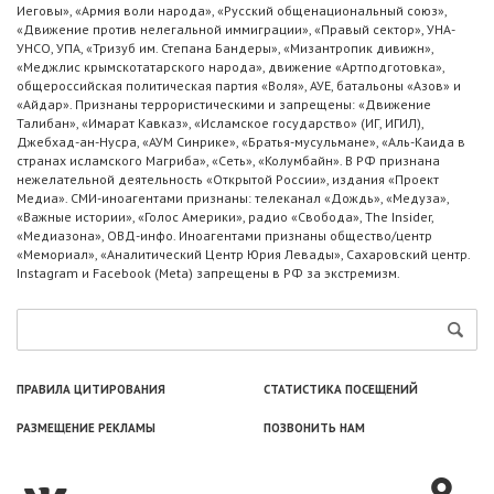
Иеговы», «Армия воли народа», «Русский общенациональный союз»,
«Движение против нелегальной иммиграции», «Правый сектор», УНА-
УНСО, УПА, «Тризуб им. Степана Бандеры», «Мизантропик дивижн»,
«Меджлис крымскотатарского народа», движение «Артподготовка»,
общероссийская политическая партия «Воля», АУЕ, батальоны «Азов» и
«Айдар». Признаны террористическими и запрещены: «Движение
Талибан», «Имарат Кавказ», «Исламское государство» (ИГ, ИГИЛ),
Джебхад-ан-Нусра, «АУМ Синрике», «Братья-мусульмане», «Аль-Каида в
странах исламского Магриба», «Сеть», «Колумбайн». В РФ признана
нежелательной деятельность «Открытой России», издания «Проект
Медиа». СМИ-иноагентами признаны: телеканал «Дождь», «Медуза»,
«Важные истории», «Голос Америки», радио «Свобода», The Insider,
«Медиазона», ОВД-инфо. Иноагентами признаны общество/центр
«Мемориал», «Аналитический Центр Юрия Левады», Сахаровский центр.
Instagram и Facebook (Metа) запрещены в РФ за экстремизм.
ПРАВИЛА ЦИТИРОВАНИЯ
СТАТИСТИКА ПОСЕЩЕНИЙ
РАЗМЕЩЕНИЕ РЕКЛАМЫ
ПОЗВОНИТЬ НАМ