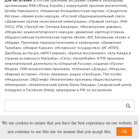
Для читателей:
В России признаны экстремистскими и запрещены
организации ФБК (Фонд борьбы с коррупцией, признан иноагентом),
Штабы Навального, «Национал-большевистская партия», «Свидетели
Иеговы», «Армия воли народа», «Русский общенациональный союз»,
«Движение против нелегальной иммиграции», «Правый сектор», УНА-
УНСО, УПА, «Тризуб им. Степана Бандеры», «Мизантропик дивижн»,
«Меджлис крымскотатарского народа», движение «Артподготовка»,
общероссийская политическая партия «Воля», АУЕ, батальоны «Азов» и
«Айдар». Признаны террористическими и запрещены: «Движение
Талибан», «Имарат Кавказ», «Исламское государство» (ИГ, ИГИЛ),
Джебхад-ан-Нусра, «АУМ Синрике», «Братья-мусульмане», «Аль-Каида в
странах исламского Магриба», «Сеть», «Колумбайн». В РФ признана
нежелательной деятельность «Открытой России», издания «Проект
Медиа». СМИ-иноагентами признаны: телеканал «Дождь», «Медуза»,
«Важные истории», «Голос Америки», радио «Свобода», The Insider,
«Медиазона», ОВД-инфо. Иноагентами признаны общество/центр
«Мемориал», «Аналитический Центр Юрия Левады», Сахаровский центр.
Instagram и Facebook (Metа) запрещены в РФ за экстремизм.
We use cookies to ensure that you have the best experience on our website. If
ПРАВИЛА ЦИТИРОВАНИЯ
СТАТИСТИКА ПОСЕЩЕНИЙ
you continue to use this site we assume that you accept this.
OK
РАЗМЕЩЕНИЕ РЕКЛАМЫ
ПОЗВОНИТЬ НАМ