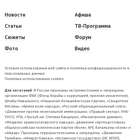
Новости
Афиша
Статьи
ТВ-Программа
Сюжеты
Форум
Фото
Видео
Условия использования веб-сайта и политика конфиденциальности и
персональных данных
Политика использования cookies
Для читателей:
В России признаны экстремистскими и запрещены
организации ФБК (Фонд борьбы с коррупцией, признан иноагентом),
Штабы Навального, «Национал-большевистская партия», «Свидетели
Иеговы», «Армия воли народа», «Русский общенациональный союз»,
«Движение против нелегальной иммиграции», «Правый сектор», УНА-
УНСО, УПА, «Тризуб им. Степана Бандеры», «Мизантропик дивижн»,
«Меджлис крымскотатарского народа», движение «Артподготовка»,
общероссийская политическая партия «Воля», АУЕ, батальоны «Азов» и
«Айдар». Признаны террористическими и запрещены: «Движение
Талибан», «Имарат Кавказ», «Исламское государство» (ИГ, ИГИЛ),