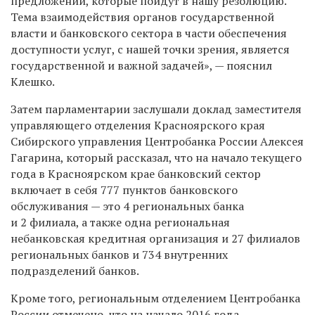
предложений, которые пойдут в нашу резолюцию.
Тема взаимодействия органов государственной
власти и банковского сектора в части обеспечения
доступности услуг, с нашей точки зрения, является
государственной и важной задачей
», — пояснил
Клешко.
Затем парламентарии заслушали доклад заместителя
управляющего отделения Красноярского края
Сибирского управления Центробанка России Алексе
я
Гагарин
а
,
который рассказал, что на начало текущего
года в Красноярском крае банковский сектор
включает в себя
777
пунктов банковского
обслуживания
—
это 4 региональных банка
и 2 филиала,
а также о
дна региональная
небанковская кредитная организация и 27 филиалов
региональных банков
и
734 внутренних
подразделений банков.
Кроме того, региональным отделением Центробанка
России отмечено, что на начало 2016 года