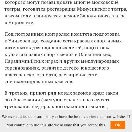
которого могут позавидовать многие московские
театры, готовится реставрация Минусинского театра,
в этом году планируется ремонт Заполярного театра
в Норильске.
Под постоянным контролем комитета подготовка
к Универсиаде, создание сети краевых спортивных
интернатов для одаренных детей, подготовка
к участию наших спортсменов в Олимпийских,
Паралимпийских играх и других международных
соревнованиях, развитие детско-юношеского
и ветеранского спорта, расширение сети
специализированных классов.
В-третьих, принят ряд новых законов края: закон
об образовании (нам удалось не только учесть
требования федерального законодательства,
но и сохранить уже имеющиеся в крае наработки,
We use cookies to ensure that you have the best experience on our website. If
например, сеть коррекционных школ-интернатов);
you continue to use this site we assume that you accept this.
OK
закон о выплатах докторам наук; закон,