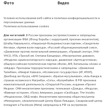
Фото
Видео
Условия использования веб-сайта и политика конфиденциальности и
персональных данных
Политика использования cookies
Для читателей:
В России признаны экстремистскими и запрещены
организации ФБК (Фонд борьбы с коррупцией, признан иноагентом),
Штабы Навального, «Национал-большевистская партия», «Свидетели
Иеговы», «Армия воли народа», «Русский общенациональный союз»,
«Движение против нелегальной иммиграции», «Правый сектор», УНА-
УНСО, УПА, «Тризуб им. Степана Бандеры», «Мизантропик дивижн»,
«Меджлис крымскотатарского народа», движение «Артподготовка»,
общероссийская политическая партия «Воля», АУЕ, батальоны «Азов» и
«Айдар». Признаны террористическими и запрещены: «Движение
Талибан», «Имарат Кавказ», «Исламское государство» (ИГ, ИГИЛ),
Джебхад-ан-Нусра, «АУМ Синрике», «Братья-мусульмане», «Аль-Каида в
странах исламского Магриба», «Сеть», «Колумбайн». В РФ признана
нежелательной деятельность «Открытой России», издания «Проект
Медиа». СМИ-иноагентами признаны: телеканал «Дождь», «Медуза»,
«Важные истории», «Голос Америки», радио «Свобода», The Insider,
«Медиазона», ОВД-инфо. Иноагентами признаны общество/центр
«Мемориал», «Аналитический Центр Юрия Левады», Сахаровский центр.
Instagram и Facebook (Metа) запрещены в РФ за экстремизм.