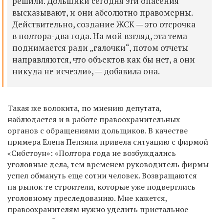
решили. Дольщики сегодня эти опасения
высказывают, и они абсолютно правомерны.
Действительно, создание ЖСК — это отсрочка
в полтора-два года. На мой взгляд, эта тема
поднимается ради „галочки“, потом отчеты
направляются, что объектов как бы нет, а они
никуда не исчезли», —
добавила она.
Такая же волокита, по мнению депутата,
наблюдается и в работе правоохранительных
органов с обращениями дольщиков. В качестве
примера Елена Пензина привела ситуацию с фирмой
«Сибстоун»:
«
П
олтора года не возбуждались
уголовные дела, тем временем руководитель фирмы
успел обмануть еще сотни человек. Возвращаются
на рынок те строители, которые уже подверглись
уголовному преследованию. Мне кажется,
правоохранителям нужно уделить пристальное