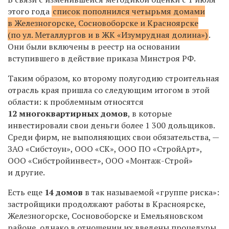
этого года
список пополнился четырьмя домами
в Железногорске, Сосновоборске и Красноярске
(по ул. Металлургов и в ЖК «Изумрудная долина»)
.
Они были включены в реестр на основании
вступившего в действие приказа Минстроя РФ.
Таким образом, ко второму полугодию строительная
отрасль края пришла со следующим итогом в этой
области: к проблемным относятся
12 многоквартирных домов
, в которые
инвестировали свои деньги более 1 300 дольщиков.
Среди фирм, не выполняющих свои обязательства, —
ЗАО «Сибстоун», ООО «СК», ООО ПО «СтройАрт»,
ООО «Сибстройинвест», ООО «Монтаж-Строй»
и другие.
Есть еще
14 домов
в так называемой «группе риска»:
застройщики продолжают работы в Красноярске,
Железногорске, Сосновоборске и Емельяновском
районе, однако в отношении их введены процедуры