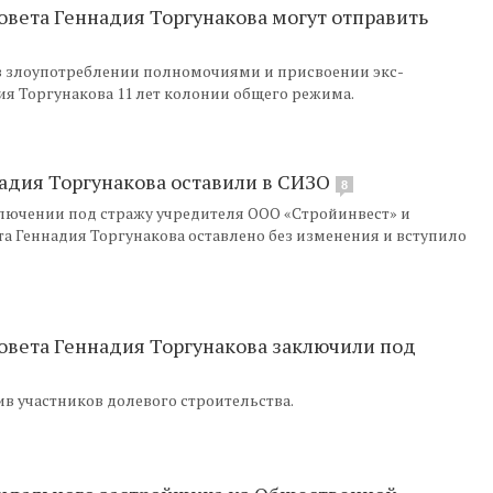
овета Геннадия Торгунакова могут отправить
в злоупотреблении полномочиями и присвоении экс-
ия Торгунакова 11 лет колонии общего режима.
адия Торгунакова оставили в СИЗО
8
ключении под стражу учредителя ООО «Стройинвест» и
а Геннадия Торгунакова оставлено без изменения и вступило
совета Геннадия Торгунакова заключили под
в участников долевого строительства.