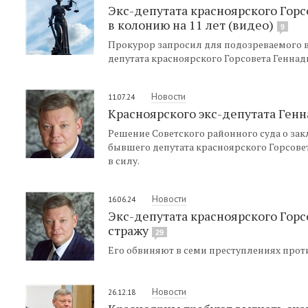
Экс-депутата красноярского Горс
в колонию на 11 лет (видео)
9
Прокурор запросил для подозреваемого 
депутата красноярского Горсовета Геннад
Новости
11.07.24
Красноярского экс-депутата Генн
Решение Советского районного суда о за
бывшего депутата красноярского Горсовет
в силу.
Новости
16.06.24
Экс-депутата красноярского Гор
стражу
29
Его обвиняют в семи преступлениях проти
Новости
26.12.18