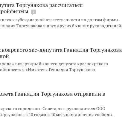
путата Торгунакова рассчитаться
стройфирмы
7
ивлек к субсидиарной ответственности по долгам фирмы
еннадия Торгунакова и двух других бывших руководителей.
сноярского экс-депутата Геннадия Торгунакова
ьной
о продаже квартиры бывшего депутата красноярского
ойинвест» и «Имхотеп» Геннадия Торгунакова.
овета Геннадия Торгунакова отправили в
ярского городского Совета, экс-руководителя ООО
оргунакова к 10 годам и 10 месяцам лишения свободы.