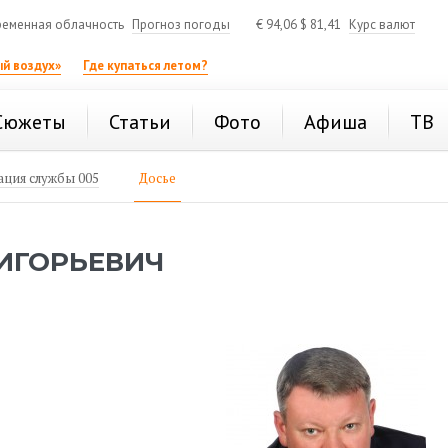
еменная облачность
Прогноз погоды
€
94,06
$
81,41
Курс валют
й воздух»
Где купаться летом?
Сюжеты
Статьи
Фото
Афиша
ТВ
ция службы 005
Досье
ИГОРЬЕВИЧ