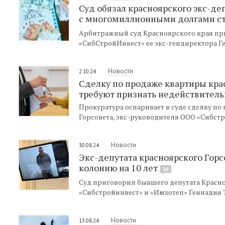
Суд обязал красноярского экс-де
с многомиллионными долгами 
Арбитражный суд Красноярского края пр
«СибСтройИнвест» ее экс-гендиректора Г
Новости
2.10.24
Сделку по продаже квартиры кра
требуют признать недействител
Прокуратура оспаривает в суде сделку п
Горсовета, экс-руководителя ООО «Сибстр
Новости
30.08.24
Экс-депутата красноярского Горс
колонию на 10 лет
34
Суд приговорил бывшего депутата Красно
«Сибстройинвест» и «Имхотеп» Геннадия Т
Новости
13.08.24