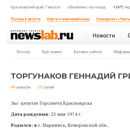
Красноярский край, 7 августа
обновлено: час назад
+16°C
пер
Погода в августе
Карта отключений воды
Спецпроект «Чисты
Новости
Погода
Курс валют
Каталог сайтов
Информа
ТОРГУНАКОВ ГЕННАДИЙ ГР
44
новости
15
статей
Экс-депутат Горсовета Красноярска
Дата рождения:
23 мая 1974 г.
Родился: в
г. Мариинск, Кемеровской обл..