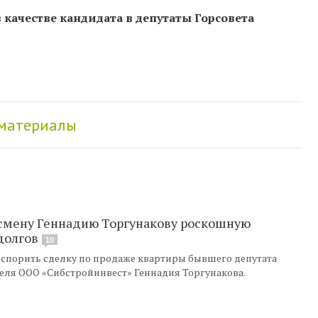
в качестве кандидата в депутаты Горсовета
 материалы
есмену Геннадию Торгунакову роскошную
долгов
10
 оспорить сделку по продаже квартиры бывшего депутата
теля ООО «Сибстройинвест» Геннадия Торгунакова.