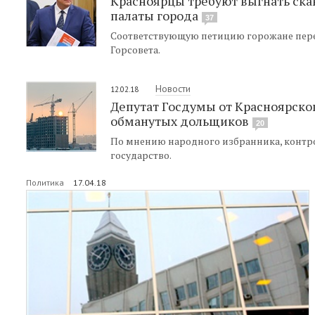
Красноярцы требуют выгнать ск
палаты города
37
Соответствующую петицию горожане пере
Горсовета.
Новости
12.02.18
Депутат Госдумы от Красноярск
обманутых дольщиков
20
По мнению народного избранника, контро
государство.
Политика
17.04.18