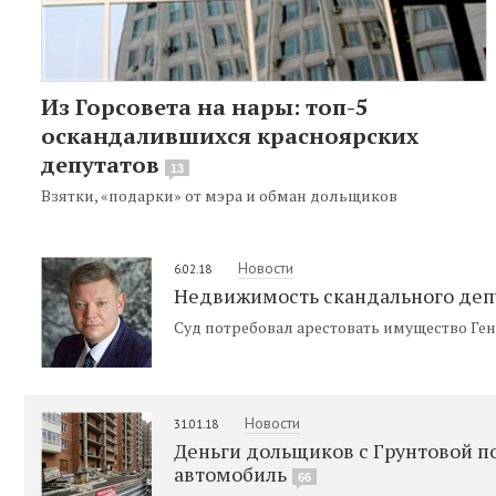
Из Горсовета на нары: топ-5
оскандалившихся красноярских
депутатов
13
Взятки, «подарки» от мэра и обман дольщиков
Новости
6.02.18
Недвижимость скандального депу
Суд потребовал арестовать имущество Ген
Новости
31.01.18
Деньги дольщиков с Грунтовой по
автомобиль
66