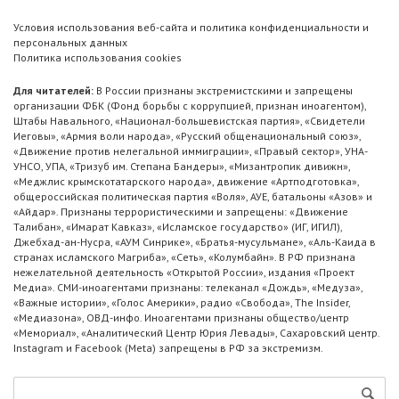
Условия использования веб-сайта и политика конфиденциальности и
персональных данных
Политика использования cookies
Для читателей:
В России признаны экстремистскими и запрещены
организации ФБК (Фонд борьбы с коррупцией, признан иноагентом),
Штабы Навального, «Национал-большевистская партия», «Свидетели
Иеговы», «Армия воли народа», «Русский общенациональный союз»,
«Движение против нелегальной иммиграции», «Правый сектор», УНА-
УНСО, УПА, «Тризуб им. Степана Бандеры», «Мизантропик дивижн»,
«Меджлис крымскотатарского народа», движение «Артподготовка»,
общероссийская политическая партия «Воля», АУЕ, батальоны «Азов» и
«Айдар». Признаны террористическими и запрещены: «Движение
Талибан», «Имарат Кавказ», «Исламское государство» (ИГ, ИГИЛ),
Джебхад-ан-Нусра, «АУМ Синрике», «Братья-мусульмане», «Аль-Каида в
странах исламского Магриба», «Сеть», «Колумбайн». В РФ признана
нежелательной деятельность «Открытой России», издания «Проект
Медиа». СМИ-иноагентами признаны: телеканал «Дождь», «Медуза»,
«Важные истории», «Голос Америки», радио «Свобода», The Insider,
«Медиазона», ОВД-инфо. Иноагентами признаны общество/центр
«Мемориал», «Аналитический Центр Юрия Левады», Сахаровский центр.
Instagram и Facebook (Metа) запрещены в РФ за экстремизм.