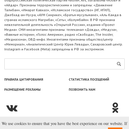
общероссийская политическая партия «Воля», АУЕ, батальоны «Азов» и
«Айдар». Признаны террористическими и запрещены: «Движение
Талибан», «Имарат Кавказ», «Исламское государство» (ИГ, ИГИЛ),
Джебхад-ан-Нусра, «АУМ Синрике», «Братья-мусульмане», «Аль-Каида в
странах исламского Магриба», «Сеть», «Колумбайн». В РФ признана
нежелательной деятельность «Открытой России», издания «Проект
Медиа». СМИ-иноагентами признаны: телеканал «Дождь», «Медуза»,
«Важные истории», «Голос Америки», радио «Свобода», The Insider,
«Медиазона», ОВД-инфо. Иноагентами признаны общество/центр
«Мемориал», «Аналитический Центр Юрия Левады», Сахаровский центр.
Instagram и Facebook (Metа) запрещены в РФ за экстремизм.
ПРАВИЛА ЦИТИРОВАНИЯ
СТАТИСТИКА ПОСЕЩЕНИЙ
РАЗМЕЩЕНИЕ РЕКЛАМЫ
ПОЗВОНИТЬ НАМ
We use cookies to ensure that you have the best experience on our website. If
© ООО «Лаборатория Новоcтей», 2003—2026.